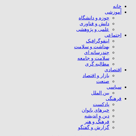
خانه
آموزشی
حوزه و دانشگاه
دانش و فناوری
علمی و پژوهشی
اجتماعی
اینفوگرافیک
بهداشت و سلامت
چندرسانه ای
سلامت و جامعه
مطالبه گری
اقتصادی
بازار و اقتصاد
صنعت
سیاسی
بین الملل
فرهنگی
پادکست
خبرهای بانوان
دین و اندیشه
فرهنگ و هنر
گزارش و گفتگو