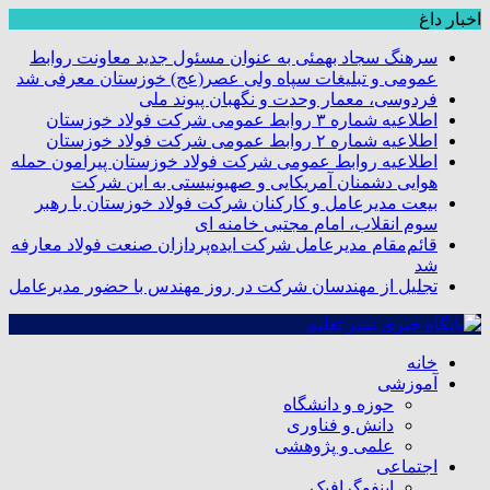
اخبار داغ
سرهنگ سجاد بهمئی به عنوان مسئول جدید معاونت روابط
عمومی و تبلیغات سپاه ولی عصر(عج) خوزستان معرفی شد
فردوسی، معمار وحدت و نگهبان پیوند ملی
اطلاعیه شماره ۳ روابط عمومی شرکت فولاد خوزستان
اطلاعیه شماره ۲ روابط عمومی شرکت فولاد خوزستان
اطلاعیه روابط عمومی شرکت فولاد خوزستان پیرامون حمله
هوایی دشمنان آمریکایی و صهیونیستی به این شرکت
بیعت مدیرعامل و کارکنان شرکت فولاد خوزستان با رهبر
سوم انقلاب، امام مجتبی خامنه ای
قائم‌مقام مدیرعامل شرکت ایده‌پردازان صنعت فولاد معارفه
شد
تجلیل از مهندسان شرکت در روز مهندس با حضور مدیرعامل
خانه
آموزشی
حوزه و دانشگاه
دانش و فناوری
علمی و پژوهشی
اجتماعی
اینفوگرافیک