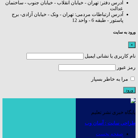
آدرس دفتر: تهران - خیابان انقلاب - خیابان جنوب - ساختمان
عدالت
آدرس ارتباطات مردمی: تهران - ونک - خیابان آزادی- برج
پاستور - طبقه 6 - واحد 12
ورود به سایت
×
نام کاربری یا نشانی ایمیل
رمز عبور
مرا به خاطر بسپار
پایگاه خبری نشر تعلیم
طراحی سایت : آسان وب
صفحه نخست