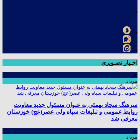
اخـبار تصـویری
۱۴
مرداد
سرهنگ سجاد بهمئی به عنوان مسئول جدید معاونت
روابط عمومی و تبلیغات سپاه ولی عصر(عج) خوزستان
معرفی شد
۱۳
مرداد