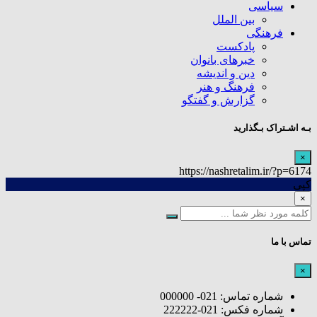
سیاسی
بین الملل
فرهنگی
پادکست
خبرهای بانوان
دین و اندیشه
فرهنگ و هنر
گزارش و گفتگو
بـه اشـتراک بـگذارید
×
https://nashretalim.ir/?p=6174
کپی
×
تماس با ما
×
شماره تماس: 021- 000000
شماره فکس: 021-222222