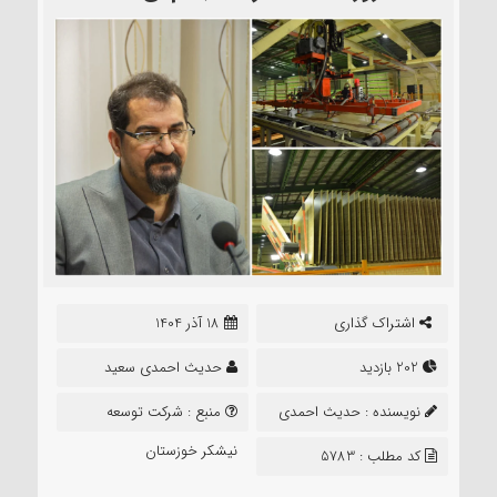
اشتراک گذاری
18 آذر 1404
202 بازدید
حدیث احمدی سعید
نویسنده :
حدیث احمدی
منبع :
شرکت توسعه
سعید
نیشکر خوزستان
کد مطلب : 5783