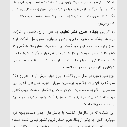
شرکت لوح سبز جنوب با ثبت رکورد روزانه ۴۸۶ مترمکعب تولید ام‌دی‌اف
باگاس، برگ دیگری از موفقیت را در کارنامه خود ورق زد؛ دستاوردی که از
نگاه کارشناسان، نقطه عطفی تازه در مسیر توسعه صنعت چوب کشور به
شمار می‌رود.
به گزارش
پایگاه خبری نشر تعلیم
، به نقل از روابط‌عمومی شرکت
توسعه نیشکر و صنایع جانبی، پژمان چهرازی، مدیرعامل شرکت لوح
سبز جنوب، با اعلام این خبر گفت: این موفقیت نشان داد هنگامی که
ذهن‌ها در مسیر درست و دل‌ها در کنار هم قرار می‌گیرد، هیچ مانعی
توان ایستادگی در برابر ما را ندارد. او این رکورد را نتیجه هم‌افزایی
کارکنان و کار جهادی مجموعه دانست.
لوح سبز جنوب در سال مالی گذشته نیز با تولید بیش از ۱۱۲ هزار و ۹۵۰
مترمکعب ام‌دی‌اف باگاس، بیشترین میزان تولید سال‌های اخیر این
محصول را رقم زد و نام خود را در فهرست پیشگامان صنعت چوب کشور
برجسته کرده بود؛ موفقیتی که امروز با ثبت رکورد جدیدی در تولید
روزانه ادامه یافته است.
این شرکت که در سال‌های گذشته با چالش‌های جدی دست‌وپنجه نرم
می‌کرد، اکنون به یکی از بنگاه‌های افتخارآفرین کشور تبدیل شده است؛