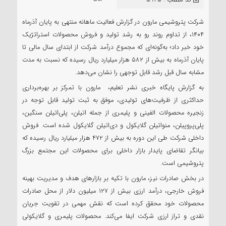
شرکت پتروشیمی مارون در گزارش فعالیت ماهانه منتهی به پایان آذرماه
۱۴۰۴، از تداوم روند رو به رشد تولید و فروش محصولات استراتژیک
خود خبر داد؛ به‌گونه‌ای که مجموع درآمد شرکت از ابتدای سال مالی تا
پایان آذرماه به بیش از ۵۸۲ هزار میلیارد ریال رسیده که نسبت به مدت
مشابه سال قبل رشد قابل توجهی را نشان می‌دهد.
به گزارش پایگاه خبری نشر تعلیم، مارون با تمرکز بر بهره‌برداری
حداکثری از ظرفیت‌های تولیدی، موفق به ثبت تولید قابل توجه در
زنجیره محصولات الفینی و پلیمری از جمله اتیلن، پلی‌اتیلن سنگین،
پلی‌پروپیلن، منواتیلن گلایکول و دی‌اتیلن گلایکول شده است. فروش
داخلی شرکت طی این دوره به بیش از ۴۷۲ هزار میلیارد ریال رسیده که
بیانگر تقاضای پایدار بازار داخلی برای محصولات این مجتمع بزرگ
پتروشیمی است.
در بخش صادرات نیز، مارون با تکیه بر بازارهای هدف و مدیریت بهینه
فروش خارجی، درآمد ارزی بیش از ۱۲۷ میلیون دلار از محل صادرات
محصولات خود محقق کرده است که نقش مهمی در تقویت جریان
نقدی و تراز ارزی شرکت ایفا می‌کند. محصولات پلیمری و گلایکولی