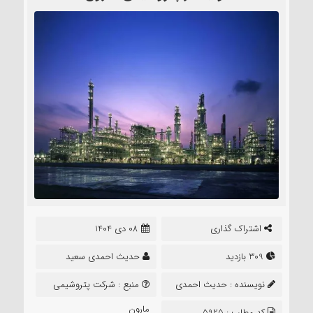
اشتراک گذاری
08 دی 1404
309 بازدید
حدیث احمدی سعید
نویسنده :
حدیث احمدی
منبع :
شرکت پتروشیمی
سعید
مارون
کد مطلب : 5925