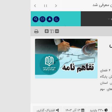
ن معرفی شد
۲۶ کلاس
با مشارکت ۴۰۰ میلیارد ریالی پتروشیمی مارون انجام پذیرفت؛ تکمیل ۴ فضای
ارش پایگاه
س استان
های مهم
330 بازدید
13 آذر 1403
اشتراک گذاری