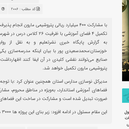
۱۳
کد مطلب : 2006
م
مرداد
با مشارکت ۴۰۰ میلیارد ریالی پتروشیمی مارون انجام پذیرفت؛
تکمیل ۴ فضای آموزشی با ظرفیت ۲۶ کلاس درس در شهرستان های ماهشهر
به‌ گزارش پایگاه خبری نشرتعلیم و به نقل از رو
خوزستان:محمدسعیدی پور با بیان اینکه مدرسه‌سازی یک
سرهنگ سج
تسلیت اربعین حسینی توسط روابط
جدید معاو
پتروشیمی مارون تکمیل خواهد شد.
عمومی شرکت پتروشیمی مارون
سپاه ولی
مدیرکل نوسازی مدارس استان همچنین عنوان کرد :با توجه به
فضاهای آموزشی استاندارد، به‌ویژه در مناطق محروم، م
ضرورت تبدیل شده است و مشارکت در ساخت این فضاهای آم
این مقام مسئول در ادامه افزود: زیر بنای این پروژه ها ۳۰۰۰ مترمربع میباشد
ول
ات
ی