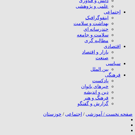
دانش و فناوری
علمی و پژوهشی
اجتماعی
اینفوگرافیک
بهداشت و سلامت
چندرسانه ای
سلامت و جامعه
مطالبه گری
اقتصادی
بازار و اقتصاد
صنعت
سیاسی
بین الملل
فرهنگی
پادکست
خبرهای بانوان
دین و اندیشه
فرهنگ و هنر
گزارش و گفتگو
صفحه نخست /
آموزشی
/
اجتماعی
/
خوزستان