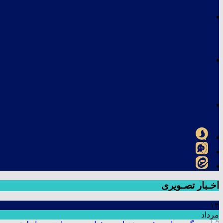
اخـبار تصـویری
۱۴
مرداد