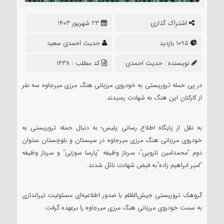
اشتراک گذاری
23 شهریور 1403
1095 بازدید
حدیث احمدی سعید
نویسنده :
حدیث احمدی
کد مطلب : 1438
سعید
در پی حمله تروریستی به خودروی مرزبانی هنگ مرزی میرجاوه سه نفر
از کارکنان این هنگ به شهادت رسیدند.
به نقل از پایگاه اطلاع رسانی پلیس؛ به دنبال حمله تروریستی به
خودروی مرزبانی هنگ مرزی میرجاوه در سیستان و بلوچستان ستوان
دوم “محمدامین نارویی”، سرباز وظیفه “پارسا سوزنی” و سرباز وظیفه
“امیر ابراهیم زاده”به فیض شهادت نائل شدند.
گروهک تروریستی جیش‌الظلم با صدور اطلاعیه‌ای مسئولیت تیراندازی
به سمت خودروی مرزبانی هنگ مرزی میرجاوه را برعهده گرفت.