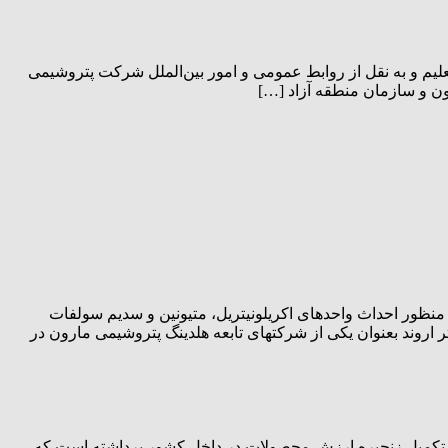
بری نشرتعلیم و به نقل از روابط عمومی و امور بین‌الملل شرکت پتروشیمی
یم و به نقل از روابط عمومی و امور بین‌الملل شرکت پتروشیمی مارون قرارداد واگذاری زمین ۱۵ هکتاری به منظور احداث واحدهای اکریلونیتریل، متیونین و سدیم سولفات
وند بعنوان یکی از شرکتهای تابعه هلدینگ پتروشیمی مارون در
 تکمیل زنجیره ارزش محصولات در داخل کشور برداشته است که