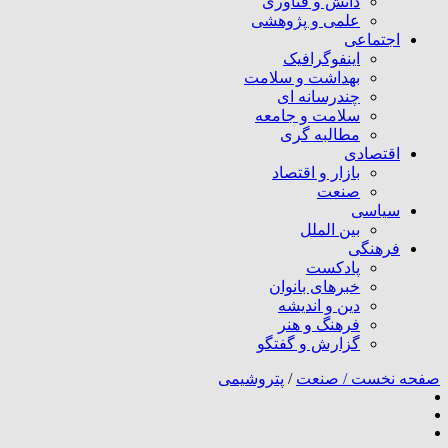
دانش و فناوری
علمی و پژوهشی
اجتماعی
اینفوگرافیک
بهداشت و سلامت
چندرسانه ای
سلامت و جامعه
مطالبه گری
اقتصادی
بازار و اقتصاد
صنعت
سیاسی
بین الملل
فرهنگی
پادکست
خبرهای بانوان
دین و اندیشه
فرهنگ و هنر
گزارش و گفتگو
صفحه نخست /
صنعت
/
پتروشیمی