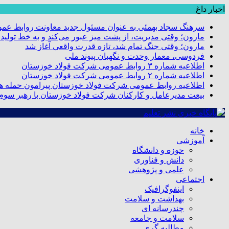
اخبار داغ
سرهنگ سجاد بهمئی به عنوان مسئول جدید معاونت روابط عم
مارون؛ وقتی مدیریت، از پشت میز عبور می‌کند و به خط تولید
مارون؛ وقتی جنگ تمام شد، تازه قدرت واقعی آغاز شد
فردوسی، معمار وحدت و نگهبان پیوند ملی
اطلاعیه شماره ۳ روابط عمومی شرکت فولاد خوزستان
اطلاعیه شماره ۲ روابط عمومی شرکت فولاد خوزستان
اطلاعیه روابط عمومی شرکت فولاد خوزستان پیرامون حمله هو
بیعت مدیرعامل و کارکنان شرکت فولاد خوزستان با رهبر سوم ا
خانه
آموزشی
حوزه و دانشگاه
دانش و فناوری
علمی و پژوهشی
اجتماعی
اینفوگرافیک
بهداشت و سلامت
چندرسانه ای
سلامت و جامعه
مطالبه گری