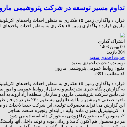
تداوم مسیر توسعه در شرکت پتروشیمی مارو
قرارداد واگذاری زمین ۱۵ هکتاری به منظور احداث
مارون قرارداد واگذاری زمین ۱۵ هکتاری به منظور احداث واحدهای اکریلونیتریل، متیونین و سدیم سولفات فی‌مابین شرکت پتروشیمی مارون و سازمان منطقه آزاد […]
اشتراک گذاری
09 بهمن 1403
304 بازدید
حدیث احمدی سعید
نویسنده :
حدیث احمدی سعید
منبع :
روابط عمومی پتروشیمی مارون
کد مطلب : 2391
قرارداد واگذاری زمین ۱۵ هکتاری به منظور احداث واحدهای اکریلونیتریل، متیونین و سدیم سولفات منعقد شد
فی‌مابین شرکت پتروشیمی مارون و سازمان منطقه آزاد اروند به ام
ناحیه صنعتی خرمشهر و با اشتغالزایی مستقیم ۲۳۰ نفر در دو فاز ظرف ۴۸ ماه آینده به بهره برداری خواهد رسید.
این گزارش می‌افزاید محصولات تولیدی این شرکت جدید‌الاحداث دو م
۱- اکریلونیتریل بعنوان ماده اولیه در ابتدای زنجیره صنعت نساجی
۲- متیونین که به عنوان افزودنی به خوراک دام استفاده می شود.
هر دو محصول هم اکنون کاملا وارداتی بوده و تولید داخلی آنها وابستگ
شرکت پتروشیمی مارون در دو سال گذشته با هدف گذاری بر اساس ا