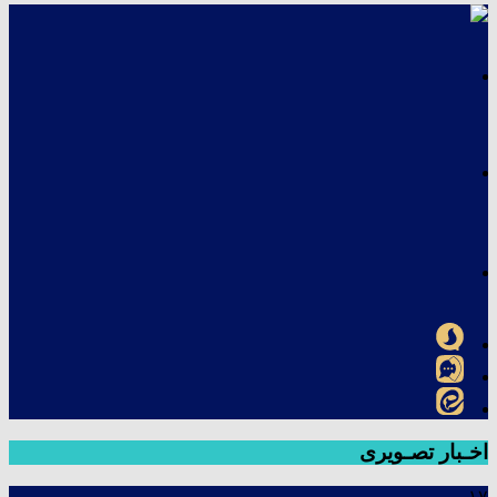
اخـبار تصـویری
۱۷