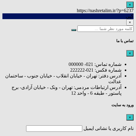
×
https://nashretalim.ir/?p=6237
کپی
×
تماس با ما
×
شماره تماس: 021- 000000
شماره فکس: 021-222222
آدرس دفتر: تهران - خیابان انقلاب - خیابان جنوب - ساختمان
عدالت
آدرس ارتباطات مردمی: تهران - ونک - خیابان آزادی- برج
پاستور - طبقه 6 - واحد 12
ورود به سایت
×
نام کاربری یا نشانی ایمیل