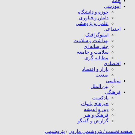
خانه
آموزشی
حوزه و دانشگاه
دانش و فناوری
علمی و پژوهشی
اجتماعی
اینفوگرافیک
بهداشت و سلامت
چندرسانه ای
سلامت و جامعه
مطالبه گری
اقتصادی
بازار و اقتصاد
صنعت
سیاسی
بین الملل
فرهنگی
پادکست
خبرهای بانوان
دین و اندیشه
فرهنگ و هنر
گزارش و گفتگو
صفحه نخست /
پتروشیمی مارون
/
پتروشیمی