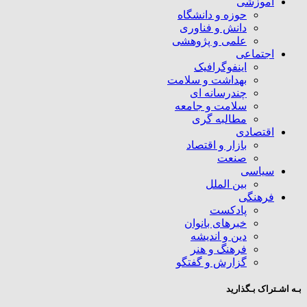
آموزشی
حوزه و دانشگاه
دانش و فناوری
علمی و پژوهشی
اجتماعی
اینفوگرافیک
بهداشت و سلامت
چندرسانه ای
سلامت و جامعه
مطالبه گری
اقتصادی
بازار و اقتصاد
صنعت
سیاسی
بین الملل
فرهنگی
پادکست
خبرهای بانوان
دین و اندیشه
فرهنگ و هنر
گزارش و گفتگو
بـه اشـتراک بـگذارید