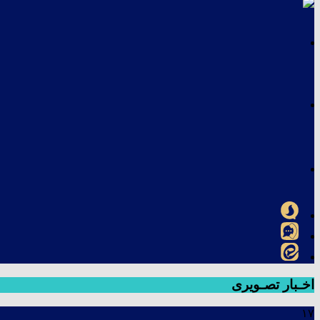
اخـبار تصـویری
۱۷