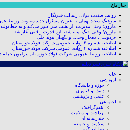
اخبار داغ
روایت صنعت فولاد،‌ رسالت خبرنگار
سرهنگ سجاد بهمئی به عنوان مسئول جدید معاونت روابط عم
مارون؛ وقتی مدیریت، از پشت میز عبور می‌کند و به خط تولید
مارون؛ وقتی جنگ تمام شد، تازه قدرت واقعی آغاز شد
فردوسی، معمار وحدت و نگهبان پیوند ملی
اطلاعیه شماره ۳ روابط عمومی شرکت فولاد خوزستان
اطلاعیه شماره ۲ روابط عمومی شرکت فولاد خوزستان
اطلاعیه روابط عمومی شرکت فولاد خوزستان پیرامون حمله هو
خانه
آموزشی
حوزه و دانشگاه
دانش و فناوری
علمی و پژوهشی
اجتماعی
اینفوگرافیک
بهداشت و سلامت
چندرسانه ای
سلامت و جامعه
مطالبه گری