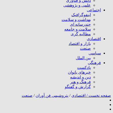
دانش و فناوری
علمی و پژوهشی
اجتماعی
اینفوگرافیک
بهداشت و سلامت
چندرسانه ای
سلامت و جامعه
مطالبه گری
اقتصادی
بازار و اقتصاد
صنعت
سیاسی
بین الملل
فرهنگی
پادکست
خبرهای بانوان
دین و اندیشه
فرهنگ و هنر
گزارش و گفتگو
صفحه نخست /
اقتصادی
/
پتروشیمی فن آوران
/
صنعت