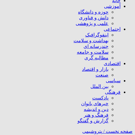
خانه
آموزشی
حوزه و دانشگاه
دانش و فناوری
علمی و پژوهشی
اجتماعی
اینفوگرافیک
بهداشت و سلامت
چندرسانه ای
سلامت و جامعه
مطالبه گری
اقتصادی
بازار و اقتصاد
صنعت
سیاسی
بین الملل
فرهنگی
پادکست
خبرهای بانوان
دین و اندیشه
فرهنگ و هنر
گزارش و گفتگو
صفحه نخست /
پتروشیمی