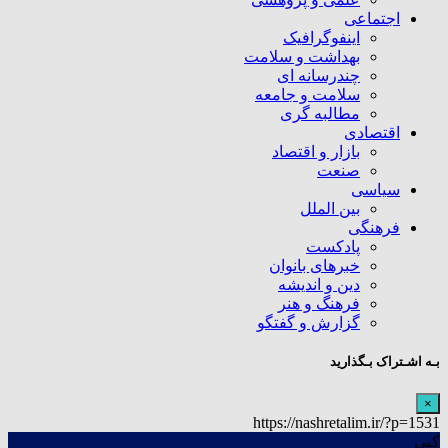
اجتماعی
اینفوگرافیک
بهداشت و سلامت
چندرسانه ای
سلامت و جامعه
مطالبه گری
اقتصادی
بازار و اقتصاد
صنعت
سیاسی
بین الملل
فرهنگی
پادکست
خبرهای بانوان
دین و اندیشه
فرهنگ و هنر
گزارش و گفتگو
بـه اشـتراک بـگذارید
×
https://nashretalim.ir/?p=1531
کپی