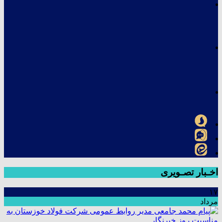
اخـبار تصـویری
۱۷
مرداد