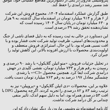
پتروشیمی مارون در یکی از دشوارترین مقاطع عملیاتی خود، موفق
شد مسیر رشد درآمدی را حفظ کند.
طبق گزارش عملکرد اسفندماه ۱۴۰۴، مجموع فروش این شرکت
از ۶ هزار و ۹۱۴ میلیارد تومان در اسفندماه سال گذشته، به ۹ هزار
و ۶۳۰ میلیارد تومان در پایان سال ۱۴۰۴ رسیده است که
نشان‌دهنده تحقق رشد ۳۹ درصدی است.
این دستاورد در حالی به ثبت رسیده که به دلیل فضای ناشی از جنگ
و محدودیت‌های امنیتی، ظرفیت تولید شرکت تحت فشار بوده و با
افت نسبی همراه بود. با این حال، استراتژی فروش منعطف و
اولویت‌بندی محصولات با ارزش افزوده بالاتر، این کاهش تولید را
جبران کرد.
در تحلیل جزئیات فروش، «منو اتیلن گلایکول» با رشد ۹۰ درصدی و
رسیدن به رقم هزار و ۷۳۳ میلیارد تومان، نقشی کلیدی در جهش
درآمدی شرکت ایفا کرد. همچنین محصول «C3+» با رشدی
چشمگیر معادل ۱۹۷ درصد به رقم ۷۶۳ میلیارد تومان دست یافت.
علاوه بر این، محصولات «دی اتیلن گلایکول» و «پروپیلن» نیز به
ترتیب رشد ۸۳ و ۸۲ درصدی را تجربه کردند. اگرچه محصول DPG با
افت ۵۳ درصدی همراه بود، اما به دلیل سهم اندک، تأثیر منفی
چندانی بر کل درآمد شرکت نداشت.
کارنامه اسفندماه پتروشیمی مارون بار دیگر نشان داد که این