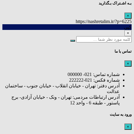
بـه اشـتراک بـگذارید
×
https://nashretalim.ir/?p=6225
کپی
×
تماس با ما
×
شماره تماس: 021- 000000
شماره فکس: 021-222222
آدرس دفتر: تهران - خیابان انقلاب - خیابان جنوب - ساختمان
عدالت
آدرس ارتباطات مردمی: تهران - ونک - خیابان آزادی- برج
پاستور - طبقه 6 - واحد 12
ورود به سایت
×