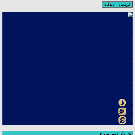
اخـبار تصـویری