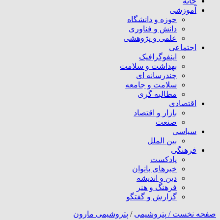
خانه
آموزشی
حوزه و دانشگاه
دانش و فناوری
علمی و پژوهشی
اجتماعی
اینفوگرافیک
بهداشت و سلامت
چندرسانه ای
سلامت و جامعه
مطالبه گری
اقتصادی
بازار و اقتصاد
صنعت
سیاسی
بین الملل
فرهنگی
پادکست
خبرهای بانوان
دین و اندیشه
فرهنگ و هنر
گزارش و گفتگو
صفحه نخست /
پتروشیمی
/
پتروشیمی مارون