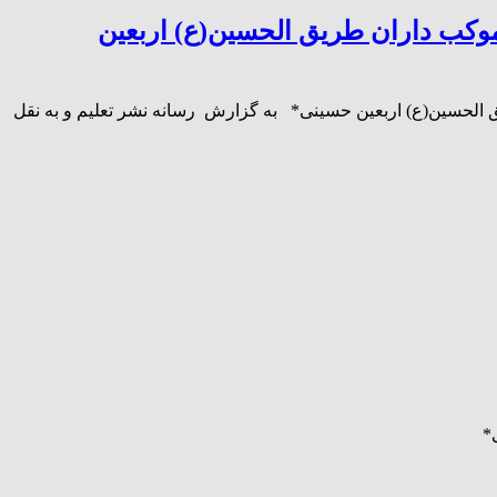
*به همت شرکت پتروشیمی مارون برگز
🏴 *حب الحسین یجمعنا* 💢 *به همت شرکت پتروشیمی مارون برگزا
