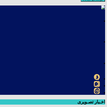
اخـبار تصـویری