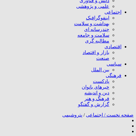
دانش و فناوری
علمی و پژوهشی
اجتماعی
اینفوگرافیک
بهداشت و سلامت
چندرسانه ای
سلامت و جامعه
مطالبه گری
اقتصادی
بازار و اقتصاد
صنعت
سیاسی
بین الملل
فرهنگی
پادکست
خبرهای بانوان
دین و اندیشه
فرهنگ و هنر
گزارش و گفتگو
صفحه نخست /
اجتماعی
/
پتروشیمی