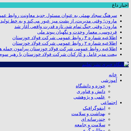
اخبار داغ
سرهنگ سجاد بهمئی به عنوان مسئول جدید معاونت روابط عم
مارون؛ وقتی مدیریت، از پشت میز عبور می‌کند و به خط تولید
مارون؛ وقتی جنگ تمام شد، تازه قدرت واقعی آغاز شد
فردوسی، معمار وحدت و نگهبان پیوند ملی
اطلاعیه شماره ۳ روابط عمومی شرکت فولاد خوزستان
اطلاعیه شماره ۲ روابط عمومی شرکت فولاد خوزستان
اطلاعیه روابط عمومی شرکت فولاد خوزستان پیرامون حمله هو
بیعت مدیرعامل و کارکنان شرکت فولاد خوزستان با رهبر سوم ا
خانه
آموزشی
حوزه و دانشگاه
دانش و فناوری
علمی و پژوهشی
اجتماعی
اینفوگرافیک
بهداشت و سلامت
چندرسانه ای
سلامت و جامعه
مطالبه گری