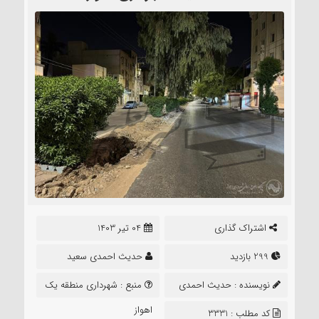
اشتراک گذاری
04 تیر 1403
299 بازدید
حدیث احمدی سعید
نویسنده :
حدیث احمدی
منبع :
شهرداری منطقه یک
سعید
اهواز
کد مطلب : 3331