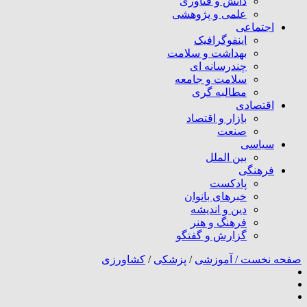
دانش و فناوری
علمی و پژوهشی
اجتماعی
اینفوگرافیک
بهداشت و سلامت
چندرسانه ای
سلامت و جامعه
مطالبه گری
اقتصادی
بازار و اقتصاد
صنعت
سیاسی
بین الملل
فرهنگی
پادکست
خبرهای بانوان
دین و اندیشه
فرهنگ و هنر
گزارش و گفتگو
صفحه نخست /
آموزشی
/
پزشکی
/
کشاورزی