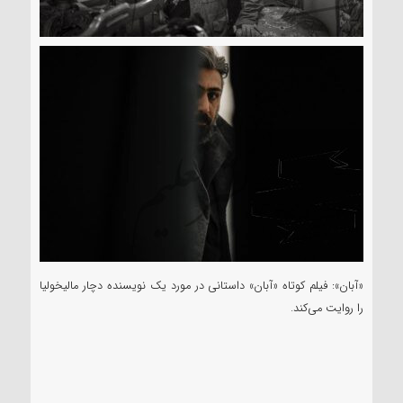
«آبان»: فیلم کوتاه «آبان» داستانی در مورد یک نویسنده دچار مالیخولیا
را روایت می‌کند.