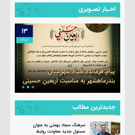
اخـبار تصـویری
۱۳
۱۴
مرداد
مرداد
ول
ات
ی
پیام فرمانده سپاه شهرستان
تسلی
بندرماهشهر به مناسبت اربعین حسینی
عموم
جدیدترین مطالب
سرهنگ سجاد بهمئی به عنوان
مسئول جدید معاونت روابط