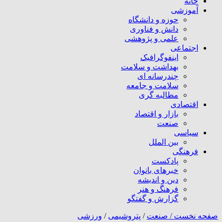
خانه
آموزشی
حوزه و دانشگاه
دانش و فناوری
علمی و پژوهشی
اجتماعی
اینفوگرافیک
بهداشت و سلامت
چندرسانه ای
سلامت و جامعه
مطالبه گری
اقتصادی
بازار و اقتصاد
صنعت
سیاسی
بین الملل
فرهنگی
پادکست
خبرهای بانوان
دین و اندیشه
فرهنگ و هنر
گزارش و گفتگو
صفحه نخست /
صنعت
/
پتروشیمی
/
ورزشی