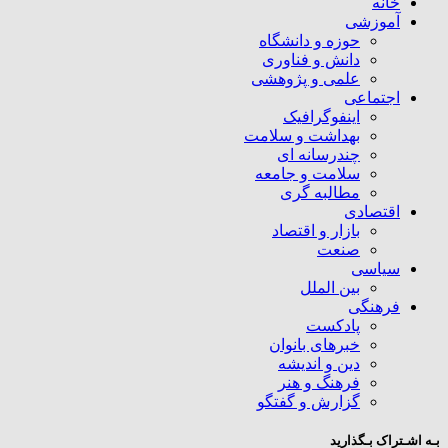
خانه
آموزشی
حوزه و دانشگاه
دانش و فناوری
علمی و پژوهشی
اجتماعی
اینفوگرافیک
بهداشت و سلامت
چندرسانه ای
سلامت و جامعه
مطالبه گری
اقتصادی
بازار و اقتصاد
صنعت
سیاسی
بین الملل
فرهنگی
پادکست
خبرهای بانوان
دین و اندیشه
فرهنگ و هنر
گزارش و گفتگو
بـه اشـتراک بـگذارید