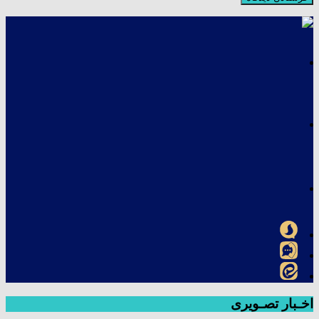
اخـبار تصـویری