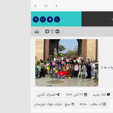
اده ها از
155 بازدید
24 آبان 1404
اشتراک گذاری
کد مطلب : 5650
منبع :
شرکت فولاد خوزستان