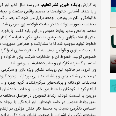
۱۳
به گزارش
پایگاه خبری نشر تعلیم
، طی سه سال اخیر تور گر
مرداد
و با هدف آشنایی خانواده‌ها با محیط واقعی صنعت و ایجاد 
خانوادگی آنان در روزهای جمعه برگزار می شود که بعد از 
مختلف حضور خانواده ها در سایت فولادسازی اجرایی شد.
محمد جامعی مدیر روابط عمومی در این باره گفت: بازخورد ب
بیش از ۱۵۰ برگزاری و همچنین تقاضای مکرر خانواده کا
خطوط تولید موجب شد تا با مشارکت و همراهی مدیریت های
با رعایت موازین و قوانین ایمنی به قلب فولادسازی اجرا گر
پیام فرمانده سپاه شهرستان بندرماهشهر
خصوص تولید، خطوط آن و‌ افتخارات شرکت برای خانواده و
به مناسبت اربعین حسینی
روایت صنع
استقبال گسترده کارکنان و خانواده‌هایشان روبه‌رو شد.
وی افزود: در حاشیه این رویداد، فضای ویژه بازی و سرگرمی 
در محیطی شاد، ایمن و پرنشاط به بازی بپردازند. وجود گر
مسابقات کودکانه و برنامه‌های سرگرم‌کننده، گریم چهره و
فراهم کرد تا کودکان با خاطره‌ای خوش و خاص خودشان این ت
دوربین با قسمت کودک ارتباط تصویری در فواصل مختلف برن
مدیر روابط عمومی در ادامه افزود:این تور فرهنگی با ایجا
احساس دلگرمی نسبت به محیط کار، نقش مؤثری در ارتقای تع
متفاوت، ترکیبی از آشنایی با صنعت، نشاط خانوادگی و ایج