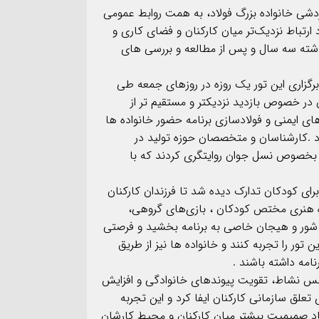
۱۷
دشی خانواده بزرگ فولاد، به همت روابط‌ عمومی
مرداد
ارتباط نزدیک‌تر میان کارکنان و فضای کاری و
گذشته سه سال و پس از مطالعه و بررسی های
رگزاری این تور یک روزه در روزهای جمعه طی
رکنان در خصوص بازدید نزدیکتر و مستقیم تر از
 ایمنی و فولادسازی برنامه حضور خانواده ها
سرهنگ سجاد بهمئی به 
دد .کارشناسان و متخصصان حوزه تولید در
جدید معاونت روابط عمو
 بخصوص نسل جوان روایتگری کردند که با
ت فولاد،‌ رسالت خبرنگار
سپاه ولی عصر(عج) خوز
برای کودکان تدارک دیده شد تا فرزندان کارکنان
وه هنری مختص کودکان ، بازی‌های گروهی،
…. شور و هیجان خاصی به برنامه بخشید و فرصتی
ور را تجربه کنند و خانواده ها نیز از طریق
امه داشته باشند .
د حس نشاط، تقویت پیوندهای خانوادگی و افزایش
لق سازمانی کارکنان ایفا کرد و این تجربه
اد صمیمیت بیشتر میان کارکنان و محیط کارشان