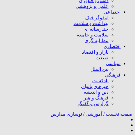
دانش و فناوری
علمی و پژوهشی
اجتماعی
اینفوگرافیک
بهداشت و سلامت
چندرسانه ای
سلامت و جامعه
مطالبه گری
اقتصادی
بازار و اقتصاد
صنعت
سیاسی
بین الملل
فرهنگی
پادکست
خبرهای بانوان
دین و اندیشه
فرهنگ و هنر
گزارش و گفتگو
صفحه نخست /
آموزشی
/
نوسازی مدارس