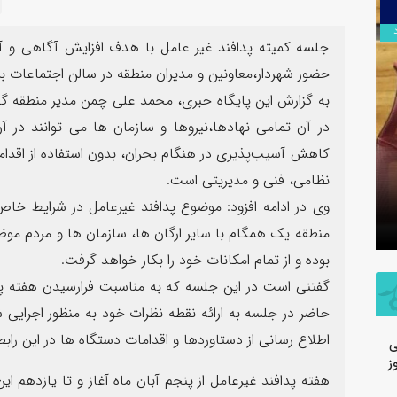
۱۴
مرداد
جلسه کمیته پدافند غیر عامل با هدف افزایش آگاهی و آ
حضور شهردار،معاونین و مدیران منطقه در سالن اجتماعات برگ
به گزارش این پایگاه خبری، محمد علی چمن مدیر منطقه گ
در آن تمامی نهادها،نیروها و سازمان ها می توانند در 
کاهش آسیب‌پذیری در هنگام بحران، بدون استفاده از اقدامات
سرهنگ سجاد بهمئی به عنوان مسئول
پیام محم
نظامی، فنی و مدیریتی است.
جدید معاونت روابط عمومی و تبلیغات
شرکت فولا
وی در ادامه افزود: موضوع پدافند غیرعامل در شرایط خ
سپاه ولی عصر(عج) خوزستان معرفی شد
خبرنگار
منطقه یک همگام با سایر ارگان ها، سازمان ها و مردم موظ
بوده و از تمام امکانات خود را بکار خواهد گرفت.
گفتنی است در این جلسه که به مناسبت فرارسیدن هفته پد
حاضر در جلسه به ارائه نقطه نظرات خود به منظور اجرای
اطلاع رسانی از دستاوردها و اقدامات دستگاه ها در این رابط
ی
ز
هفته پدافند غیرعامل از پنجم آبان ماه آغاز و تا یازدهم این