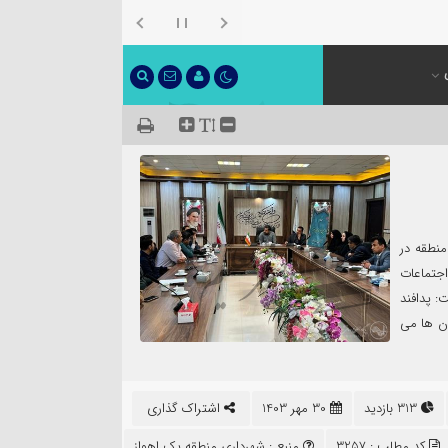
منطقه در
اجتماعات
: پدافند
ان ها می
313 بازدید
30 مهر 1403
اشتراک گذاری
کد مطلب : 3257
منبع :
شهرداری منطقه یک اهواز