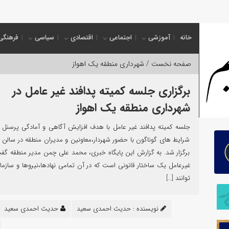
ول
خانه
آموزشی
اجتماعی
اقتصادی
سیاسی
فرهنگی
صفحه نخست /
شهرداری منطقه یک اهواز
برگزاری جلسه کمیته پدافند غیر عامل در
شهرداری منطقه یک اهواز
جلسه کمیته پدافند غیر عامل با هدف افزایش آگاهی و آمادگی پرسنل 
شرایط های گوناگون با حضور شهردار،معاونین و مدیران منطقه در سالن 
برگزار شد. به گزارش این پایگاه خبری، محمد علی چمن مدیر منطقه گفت
غیرعامل یک ساختار قانونی است که در آن تمامی نهادها،نیروها و سازم
توانند […]
نویسنده :
حدیث احمدی سعید
حدیث احمدی سعید