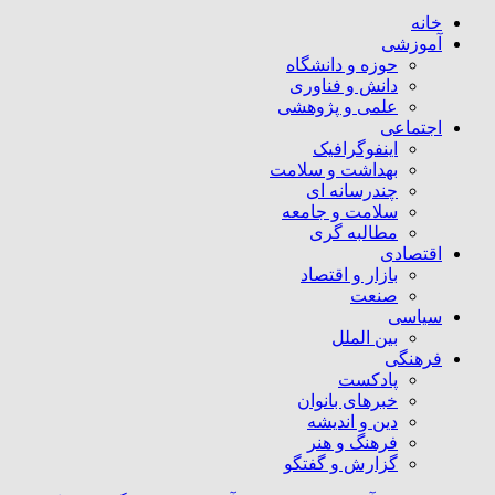
خانه
آموزشی
حوزه و دانشگاه
دانش و فناوری
علمی و پژوهشی
اجتماعی
اینفوگرافیک
بهداشت و سلامت
چندرسانه ای
سلامت و جامعه
مطالبه گری
اقتصادی
بازار و اقتصاد
صنعت
سیاسی
بین الملل
فرهنگی
پادکست
خبرهای بانوان
دین و اندیشه
فرهنگ و هنر
گزارش و گفتگو