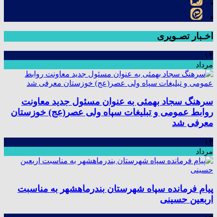
اخـبار تصـویری
۱۴
مرداد
سرهنگ سجاد بهمئی به عنوان مسئول جدید معاونت
روابط عمومی و تبلیغات سپاه ولی عصر(عج) خوزستان
معرفی شد
۱۳
مرداد
پیام فرمانده سپاه شهرستان بندرماهشهر به مناسبت
اربعین حسینی