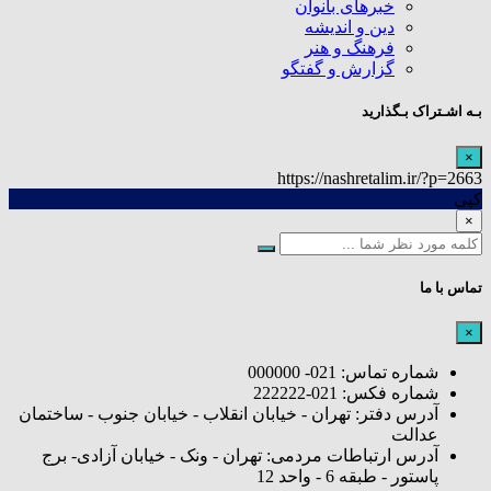
خبرهای بانوان
دین و اندیشه
فرهنگ و هنر
گزارش و گفتگو
بـه اشـتراک بـگذارید
×
https://nashretalim.ir/?p=2663
کپی
×
تماس با ما
×
شماره تماس: 021- 000000
شماره فکس: 021-222222
آدرس دفتر: تهران - خیابان انقلاب - خیابان جنوب - ساختمان
عدالت
آدرس ارتباطات مردمی: تهران - ونک - خیابان آزادی- برج
پاستور - طبقه 6 - واحد 12