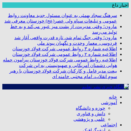
اخبار داغ
سرهنگ سجاد بهمئی به عنوان مسئول جدید معاونت روابط
عمومی و تبلیغات سپاه ولی عصر(عج) خوزستان معرفی شد
مارون؛ وقتی مدیریت، از پشت میز عبور می‌کند و به خط
تولید می‌رسد
مارون؛ وقتی جنگ تمام شد، تازه قدرت واقعی آغاز شد
فردوسی، معمار وحدت و نگهبان پیوند ملی
اطلاعیه شماره ۳ روابط عمومی شرکت فولاد خوزستان
اطلاعیه شماره ۲ روابط عمومی شرکت فولاد خوزستان
اطلاعیه روابط عمومی شرکت فولاد خوزستان پیرامون حمله
هوایی دشمنان آمریکایی و صهیونیستی به این شرکت
بیعت مدیرعامل و کارکنان شرکت فولاد خوزستان با رهبر
سوم انقلاب، امام مجتبی خامنه ای
خانه
آموزشی
حوزه و دانشگاه
دانش و فناوری
علمی و پژوهشی
اجتماعی
اینفوگرافیک