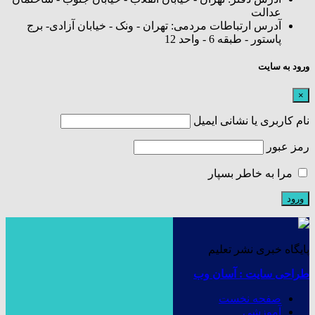
عدالت
آدرس ارتباطات مردمی: تهران - ونک - خیابان آزادی- برج
پاستور - طبقه 6 - واحد 12
ورود به سایت
×
نام کاربری یا نشانی ایمیل
رمز عبور
مرا به خاطر بسپار
پایگاه خبری نشر تعلیم
طراحی سایت : آسان وب
صفحه نخست
آموزشی