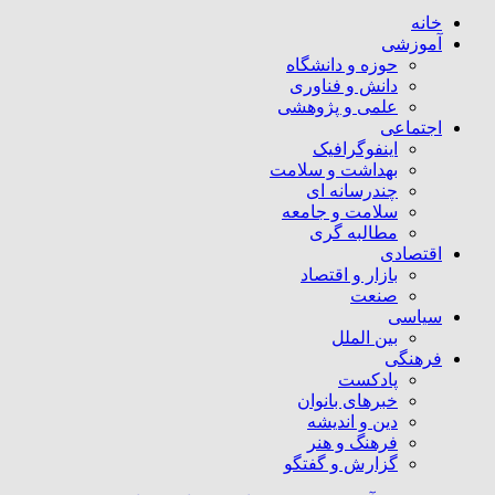
خانه
آموزشی
حوزه و دانشگاه
دانش و فناوری
علمی و پژوهشی
اجتماعی
اینفوگرافیک
بهداشت و سلامت
چندرسانه ای
سلامت و جامعه
مطالبه گری
اقتصادی
بازار و اقتصاد
صنعت
سیاسی
بین الملل
فرهنگی
پادکست
خبرهای بانوان
دین و اندیشه
فرهنگ و هنر
گزارش و گفتگو