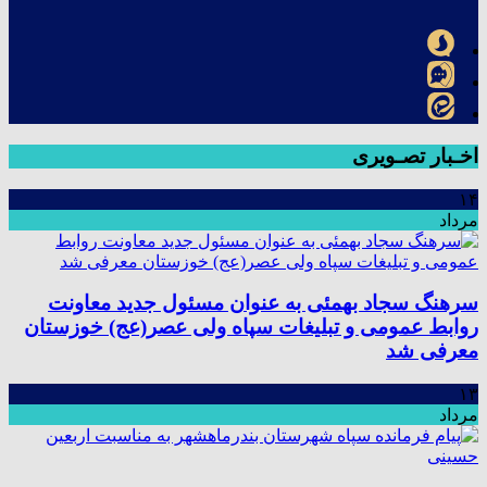
اخـبار تصـویری
۱۴
مرداد
سرهنگ سجاد بهمئی به عنوان مسئول جدید معاونت
روابط عمومی و تبلیغات سپاه ولی عصر(عج) خوزستان
معرفی شد
۱۳
مرداد