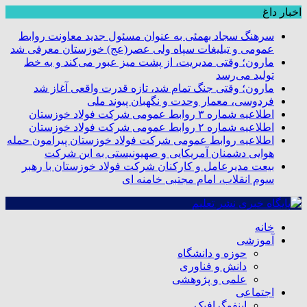
اخبار داغ
سرهنگ سجاد بهمئی به عنوان مسئول جدید معاونت روابط
عمومی و تبلیغات سپاه ولی عصر(عج) خوزستان معرفی شد
مارون؛ وقتی مدیریت، از پشت میز عبور می‌کند و به خط
تولید می‌رسد
مارون؛ وقتی جنگ تمام شد، تازه قدرت واقعی آغاز شد
فردوسی، معمار وحدت و نگهبان پیوند ملی
اطلاعیه شماره ۳ روابط عمومی شرکت فولاد خوزستان
اطلاعیه شماره ۲ روابط عمومی شرکت فولاد خوزستان
اطلاعیه روابط عمومی شرکت فولاد خوزستان پیرامون حمله
هوایی دشمنان آمریکایی و صهیونیستی به این شرکت
بیعت مدیرعامل و کارکنان شرکت فولاد خوزستان با رهبر
سوم انقلاب، امام مجتبی خامنه ای
خانه
آموزشی
حوزه و دانشگاه
دانش و فناوری
علمی و پژوهشی
اجتماعی
اینفوگرافیک