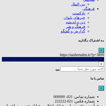
بین الملل
فرهنگی
پادکست
خبرهای بانوان
دین و اندیشه
فرهنگ و هنر
گزارش و گفتگو
بـه اشـتراک بـگذارید
×
https://nashretalim.ir/?p=3899
کپی
×
تماس با ما
×
شماره تماس: 021- 000000
شماره فکس: 021-222222
آدرس دفتر: تهران - خیابان انقلاب - خیابان جنوب - ساختمان