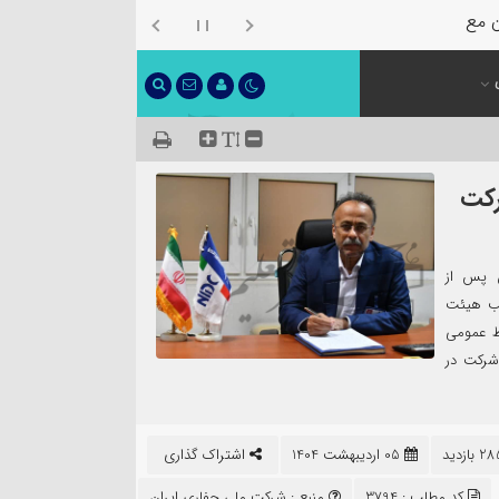
ن معرفی شد
سی داخلی سال ۱۴۰۴ شرکت
اری ایران پس از
یب هیئت
بط عمومی
شرکت در
05 اردیبهشت 1404
اشتراک گذاری
کد مطلب : 3794
منبع :
شرکت ملی حفاری ایران