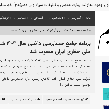
ل جدید معاونت روابط عمومی و تبلیغات سپاه ولی عصر(عج) خوزستا
خانه
آموزشی
اجتماعی
اقتصادی
سیاسی
فرهنگی
/
/
صفحه نخست /
اقتصادی
شرکت ملی حفاری ایران
صنعت
برنامه جامع حسابر
ملی حفاری ایران مصوب شد
برنامه جامع حسابرسی داخلی سال ۱۴۰۴ شرکت ملی حف
هماهنگی در کمیته حسابرسی جهت اجرا در سطح سازمان به تصو
مدیره شرکت رسید به گزارش پایگاه خبری نشر تعلیم و به نقل از روا
شرکت ملی حفاری ایران، اکبر آقاجری رئیس اداره حسابرسی داخلی 
توضیح بیشتر در این […]
نویسنده :
حدیث احمدی سعید
حدیث احمدی سعید
285 بازدید