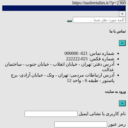
https://nashretalim.ir/?p=2360
کپی
×
تماس با ما
×
شماره تماس: 021- 000000
شماره فکس: 021-222222
آدرس دفتر: تهران - خیابان انقلاب - خیابان جنوب - ساختمان
عدالت
آدرس ارتباطات مردمی: تهران - ونک - خیابان آزادی- برج
پاستور - طبقه 6 - واحد 12
ورود به سایت
×
نام کاربری یا نشانی ایمیل
رمز عبور