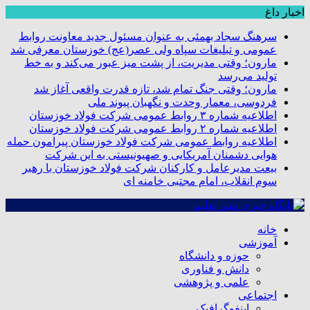
اخبار داغ
سرهنگ سجاد بهمئی به عنوان مسئول جدید معاونت روابط
عمومی و تبلیغات سپاه ولی عصر(عج) خوزستان معرفی شد
مارون؛ وقتی مدیریت، از پشت میز عبور می‌کند و به خط
تولید می‌رسد
مارون؛ وقتی جنگ تمام شد، تازه قدرت واقعی آغاز شد
فردوسی، معمار وحدت و نگهبان پیوند ملی
اطلاعیه شماره ۳ روابط عمومی شرکت فولاد خوزستان
اطلاعیه شماره ۲ روابط عمومی شرکت فولاد خوزستان
اطلاعیه روابط عمومی شرکت فولاد خوزستان پیرامون حمله
هوایی دشمنان آمریکایی و صهیونیستی به این شرکت
بیعت مدیرعامل و کارکنان شرکت فولاد خوزستان با رهبر
سوم انقلاب، امام مجتبی خامنه ای
خانه
آموزشی
حوزه و دانشگاه
دانش و فناوری
علمی و پژوهشی
اجتماعی
اینفوگرافیک