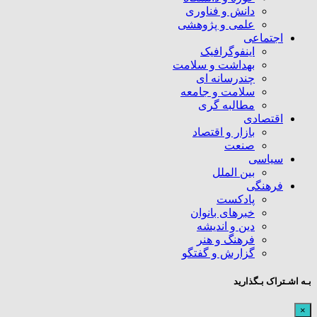
دانش و فناوری
علمی و پژوهشی
اجتماعی
اینفوگرافیک
بهداشت و سلامت
چندرسانه ای
سلامت و جامعه
مطالبه گری
اقتصادی
بازار و اقتصاد
صنعت
سیاسی
بین الملل
فرهنگی
پادکست
خبرهای بانوان
دین و اندیشه
فرهنگ و هنر
گزارش و گفتگو
بـه اشـتراک بـگذارید
×