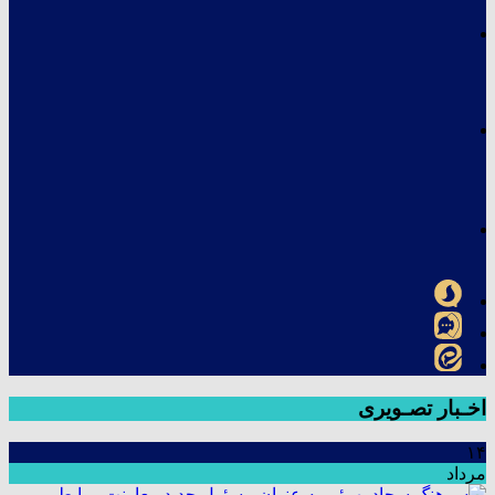
اخـبار تصـویری
۱۴
مرداد