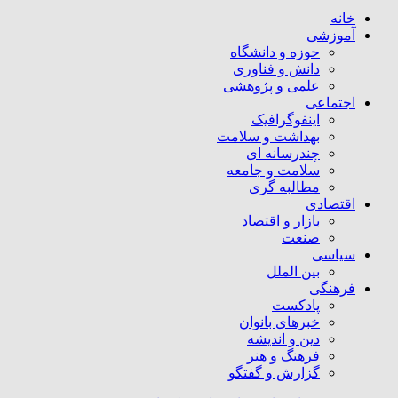
خانه
آموزشی
حوزه و دانشگاه
دانش و فناوری
علمی و پژوهشی
اجتماعی
اینفوگرافیک
بهداشت و سلامت
چندرسانه ای
سلامت و جامعه
مطالبه گری
اقتصادی
بازار و اقتصاد
صنعت
سیاسی
بین الملل
فرهنگی
پادکست
خبرهای بانوان
دین و اندیشه
فرهنگ و هنر
گزارش و گفتگو