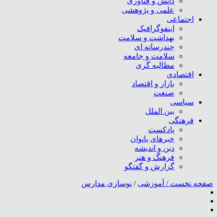
دانش و فناوری
علمی و پژوهشی
اجتماعی
اینفوگرافیک
بهداشت و سلامت
چندرسانه ای
سلامت و جامعه
مطالبه گری
اقتصادی
بازار و اقتصاد
صنعت
سیاسی
بین الملل
فرهنگی
پادکست
خبرهای بانوان
دین و اندیشه
فرهنگ و هنر
گزارش و گفتگو
صفحه نخست /
آموزشی
/
نوسازی مدارس