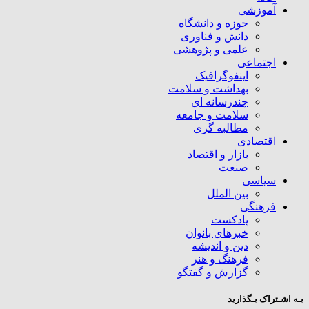
آموزشی
حوزه و دانشگاه
دانش و فناوری
علمی و پژوهشی
اجتماعی
اینفوگرافیک
بهداشت و سلامت
چندرسانه ای
سلامت و جامعه
مطالبه گری
اقتصادی
بازار و اقتصاد
صنعت
سیاسی
بین الملل
فرهنگی
پادکست
خبرهای بانوان
دین و اندیشه
فرهنگ و هنر
گزارش و گفتگو
بـه اشـتراک بـگذارید