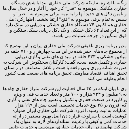
زنگنه با اشاره به اینکه شرکت ملی حفاری ابتدا با شش دستگاه
حفاری مکانیکی موسوم به “قدر” کار خود را آغاز و در خلال سال ها
و تأمین دکل های جدید آنها را به نیمه برقی موسوم به “نصر “و
سپس به تمام برقی موسوم به “فتح” ارتقا بخشید، اظهارکرد: ملی
حفاری هم اکنون ۷۴ دستگاه حفاری خشکی و دریایی در تملک دارد
که از این تعداد ۶۲ دکل خشکی و یک دکل دریایی سبک، سنگین و
فوق سنگین در چرخه عملیات می باشند.
مدیر برنامه ریزی تلفیقی شرکت ملی حفاری ایران با این توضیح که
از مجموع چاه های حفر شده در این مدت چهارهزار و ۷۱۰ حلقه در
میادین خشکی و ۴۳۳ حلقه در میدان های نفتی وگازی دریایی
حفاری و تکمیل شده است، گفت: کارکنان سختکوش این شرکت به
صورت شبانه روزی و بی وقفه با همت و تلاش مضاعف در راستای
تحقق اهداف اقتصاد مقاومتی تحقق برنامه های صنعت نفت کشور
انجام وظیفه می کنند.
وی با بیان اینکه در ۴۵ سال فعالیت این شرکت متراژ حفاری چاه ها
به ۹ میلیون و ۹۳۴ هزار و ۷۰۰ متر و تعداد خدمات فنی و ویژه
پرکاربرد در صنعت حفاری و تکمیل و تعمیر چاه های نفتی و گازی
که افزون بر ۲۵ نوع خدمات تخصصی است بیش از ۱۹۹ هزار
عملیات به ثبت رسید، افزود: شرکت ملی حفاری ایران همواره
کوشیده است با سرلوحه قرار دادن اصل بهبود مستمر در ارائه
خدمات کمی و کیفی با رعایت استانداردهای لازم به عنوان یک
شرکت توانمند در ارائه خدمات حفاری، مهندسی و خدمات جانبی