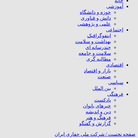
خانه
آموزشی
حوزه و دانشگاه
دانش و فناوری
علمی و پژوهشی
اجتماعی
اینفوگرافیک
بهداشت و سلامت
چندرسانه ای
سلامت و جامعه
مطالبه گری
اقتصادی
بازار و اقتصاد
صنعت
سیاسی
بین الملل
فرهنگی
پادکست
خبرهای بانوان
دین و اندیشه
فرهنگ و هنر
گزارش و گفتگو
صفحه نخست /
شرکت ملی حفاری ایران