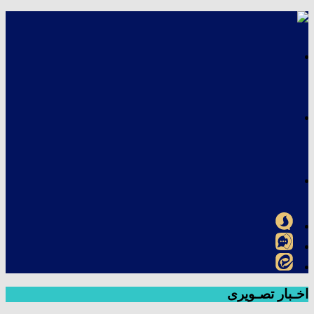
اخـبار تصـویری