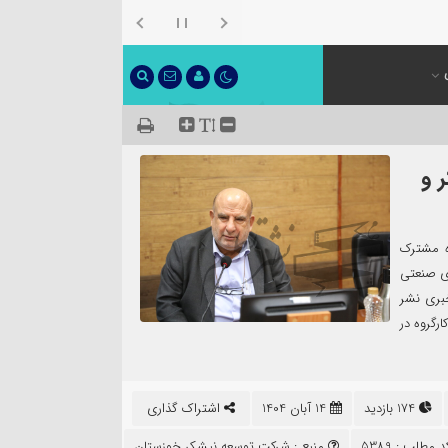
 و
ه مشترک
ی صنعتی
خبری نشر
رگروه در
174 بازدید
14 آبان 1404
اشتراک گذاری
 مطلب : 5389
منبع :
شرکت توسعه نیشکر خوزستان