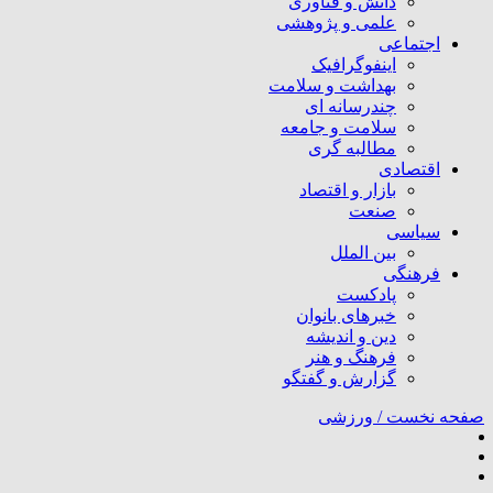
دانش و فناوری
علمی و پژوهشی
اجتماعی
اینفوگرافیک
بهداشت و سلامت
چندرسانه ای
سلامت و جامعه
مطالبه گری
اقتصادی
بازار و اقتصاد
صنعت
سیاسی
بین الملل
فرهنگی
پادکست
خبرهای بانوان
دین و اندیشه
فرهنگ و هنر
گزارش و گفتگو
صفحه نخست /
ورزشی