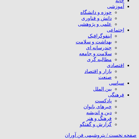
خانه
آموزشی
حوزه و دانشگاه
دانش و فناوری
علمی و پژوهشی
اجتماعی
اینفوگرافیک
بهداشت و سلامت
چندرسانه ای
سلامت و جامعه
مطالبه گری
اقتصادی
بازار و اقتصاد
صنعت
سیاسی
بین الملل
فرهنگی
پادکست
خبرهای بانوان
دین و اندیشه
فرهنگ و هنر
گزارش و گفتگو
صفحه نخست /
پتروشیمی فن آوران