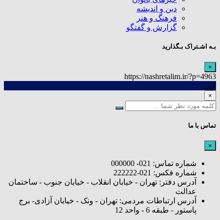
دین و اندیشه
فرهنگ و هنر
گزارش و گفتگو
بـه اشـتراک بـگذارید
×
https://nashretalim.ir/?p=4963
کپی
×
تماس با ما
×
شماره تماس: 021- 000000
شماره فکس: 021-222222
آدرس دفتر: تهران - خیابان انقلاب - خیابان جنوب - ساختمان
عدالت
آدرس ارتباطات مردمی: تهران - ونک - خیابان آزادی- برج
پاستور - طبقه 6 - واحد 12