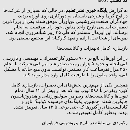
کد مطلب : 4963
به گزارش
پایگاه خبری نشر تعلیم
؛ در حالی که بسیاری از شرکت‌ها
در اوج گرما و شرجی تابستان به دورکاری روی آورده بودند،
جهادگران صنعت پتروشیمی فن‌آوران موفق شدند یکی از بزرگ‌ترین
تعمیرات اساسی تاریخ واحد متانول خود را با موفقیت به انجام
برسانند. این اورهال مستمر که طی ۳۵ روز شبانه‌روزی انجام شد،
نمونه‌ای از شجاعت، اراده و تعهد کارکنان این مجتمع صنعتی بود.
بازسازی کامل تجهیزات و کاتالیست‌ها
در این اورهال، بالغ بر ۷۰۰ دستور کار تعمیراتی، مهندسی و بازرسی
فنی انجام و حدود ۵ هزار پرمیت صادر شد. تیم فنی شرکت با انجام
۳۵۰ هزار نفرساعت کار مستمر، توانست بدون هیچ حادثه یا مشکل
فنی، واحد متانول را با ظرفیت کامل وارد مدار تولید کند.
همچنین یکی از مهم‌ترین بخش‌های این تعمیرات، بازسازی کامل
کوره ریفرمر با ۵۸۸ تیوب بود که بعد از بیش از ۱۲ سال، تمام
تیوب‌ها و کاتالیست‌های ریفرمر، سولفورزدایی و هیدروژناسیون
جایگزین شدند. همچنین، پکینگ‌های فرسوده کولینگ تاور و
کاتالیست‌های رآکتورها که حتی برخی تا ۱۲ سال تعویض نشده
بودند، به‌طور کامل تعویض شدند.
رکوردی بی‌سابقه در تاریخ پتروشیمی فن‌آوران