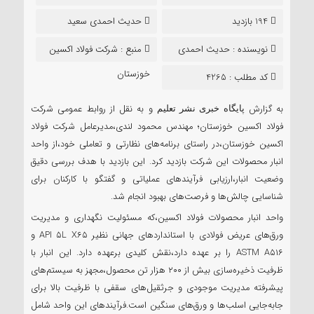
194 بازدید
حدیث احمدی سعید
نویسنده :
حدیث احمدی
منبع :
شرکت فولاد اکسین
سعید
خوزستان
کد مطلب : 4265
به گزارش
و به نقل از روابط عمومی شرکت
پایگاه خبری نشر تعلیم
فولاد اکسین خوزستان؛ مهندس محمود لندی،مدیرعامل شرکت فولاد
اکسین خوزستان،در راستای برنامه‌های نظارتی و تعاملی خود،از واحد
انبار محصولات این شرکت بازدید کرد. این بازدید با هدف بررسی دقیق
وضعیت انبار،ارزیابی فرآیندهای عملیاتی و گفتگو با کارکنان برای
شناسایی چالش‌ها و فرصت‌های بهبود انجام شد.
واحد انبار محصولات فولاد اکسین،که مسئولیت نگهداری و مدیریت
ورق‌های عریض فولادی با استانداردهای جهانی نظیر API ۵L X۶۵ و
ASTM A۵۱۶ را بر عهده دارد،نقش کلیدی برعهده دارد. این انبار با
ظرفیت ذخیره‌سازی بیش از ۲۰۰ هزار تن محصول،مجهز به سیستم‌های
پیشرفته مدیریت موجودی و جرثقیل‌های سقفی با ظرفیت بالا برای
جابه‌جایی اسلب‌ها و ورق‌های سنگین است.فرآیندهای این واحد شامل