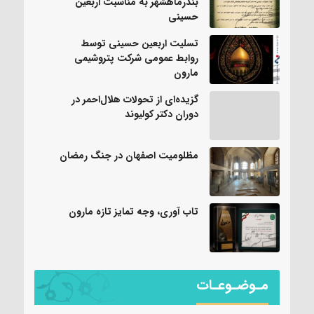
بندرماهشهر به مناسبت اربعین
حسینی
تسلیت اربعین حسینی توسط
روابط عمومی شرکت پتروشیمی
مارون
گزیده‌ای از تحولات هلال‌احمر در
دوران دکتر کولیوند
مظلومیت اصفهان در جنگ رمضان
تاب آوری، وجه تمایز تازه مارون
مـوضـوعـات