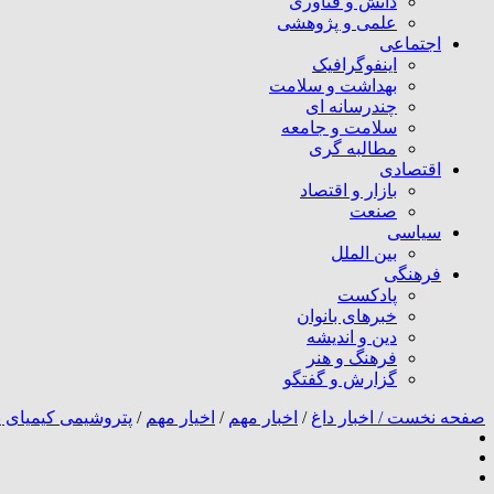
دانش و فناوری
علمی و پژوهشی
اجتماعی
اینفوگرافیک
بهداشت و سلامت
چندرسانه ای
سلامت و جامعه
مطالبه گری
اقتصادی
بازار و اقتصاد
صنعت
سیاسی
بین الملل
فرهنگی
پادکست
خبرهای بانوان
دین و اندیشه
فرهنگ و هنر
گزارش و گفتگو
صفحه نخست /
اخبار داغ
/
اخبار مهم
/
اخیار مهم
/
پتروشیمی کیمیای پ