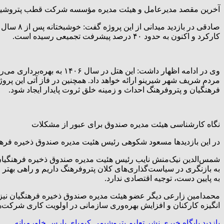
آخرین مقصد مدیرعامل و هیئت مدیره مؤسسه شرکت قطب پتروشیمی سپهر لاوان و بازدید از عملیات اجرایی هتل ۴ ستار
صادقی در
کارکرد و اکنون به حدود ۴۰ درصد پیشرفت تجمیعی رسیده است.
وی در ادامه اظهار داشت: 
مردم شریف شهر شیرینو ارائه خواهد داد. همچنین در فاز آتی این پ
فرهنگیان و پتروفرهنگ احداث و زمینه خلق ثروت پایدار ایجاد شود.
نگاه کارشناسی هیئت مدیره صندوق برای عبور از مشکلات
در این بازدیدها مسعود شکوهی رئیس هئیت مدیره صندوق ذخیره فرهن
شمس‌الدین نیک‌منش نایب رئیس هئیت مدیره صندوق ذخیره فرهنگیان نی
به بازنگری در سیاست‌گذاری‌های کلان پتروفرهنگ داریم و راهی بهتر 
به پایین دست، توجیه اقتصادی ندارد.
محمدامین زارعی دیگر عضو هیئت مدیره صندوق ذخیره فرهنگیان نیز نیر
انگیزه کارکنان و افزایش بهره‌وری سازمانی در اولویت کاری شرکت‌ه
بازدید
پایگاه خبری نشر تعلیم
پتروشیمی کیمیای پارس خاورمیانه