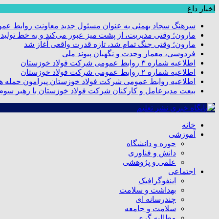
اخبار داغ
سرهنگ سجاد بهمئی به عنوان مسئول جدید معاونت روابط عم
مارون؛ وقتی مدیریت، از پشت میز عبور می‌کند و به خط تولید
مارون؛ وقتی جنگ تمام شد، تازه قدرت واقعی آغاز شد
فردوسی، معمار وحدت و نگهبان پیوند ملی
اطلاعیه شماره ۳ روابط عمومی شرکت فولاد خوزستان
اطلاعیه شماره ۲ روابط عمومی شرکت فولاد خوزستان
اطلاعیه روابط عمومی شرکت فولاد خوزستان پیرامون حمله هو
بیعت مدیرعامل و کارکنان شرکت فولاد خوزستان با رهبر سوم ا
خانه
آموزشی
حوزه و دانشگاه
دانش و فناوری
علمی و پژوهشی
اجتماعی
اینفوگرافیک
بهداشت و سلامت
چندرسانه ای
سلامت و جامعه
مطالبه گری