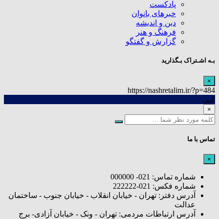
پادکست
خبرهای بانوان
دین و اندیشه
فرهنگ و هنر
گزارش و گفتگو
بـه اشـتراک بـگذارید
×
https://nashretalim.ir/?p=484
کپی
×
تماس با ما
×
شماره تماس: 021- 000000
شماره فکس: 021-222222
آدرس دفتر: تهران - خیابان انقلاب - خیابان جنوب - ساختمان
عدالت
آدرس ارتباطات مردمی: تهران - ونک - خیابان آزادی- برج