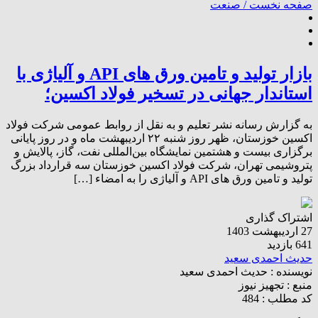
صفحه نخست /
صنعت
بازار تولید و تامین ورق های API و آلیاژی با
استاندار جهانی در تسخیر فولاد اکسین؛
به گزارش رسانه نشر تعلیم و به نقل از روابط‌ عمومی شرکت فولاد
اکسین خوزستان، ظهر روز شنبه ۲۲ اردیبهشت ماه و در روز پایانی
برگزاری بیست و هشتمین نمایشگاه بین‌المللی نفت، گاز، پالایش و
پتروشیمی تهران، شرکت فولاد اکسین خوزستان سه قرارداد بزرگ
تولید و تامین ورق های API و آلیاژی را به امضاء […]
اشتراک گذاری
27 اردیبهشت 1403
641 بازدید
حدیث احمدی سعید
نویسنده :
حدیث احمدی سعید
منبع :
تجهیز نیوز
کد مطلب : 484