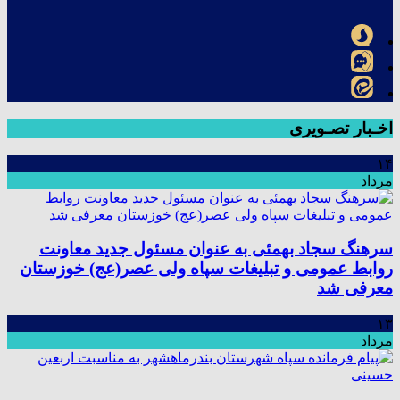
اخـبار تصـویری
۱۴
مرداد
سرهنگ سجاد بهمئی به عنوان مسئول جدید معاونت
روابط عمومی و تبلیغات سپاه ولی عصر(عج) خوزستان
معرفی شد
۱۳
مرداد