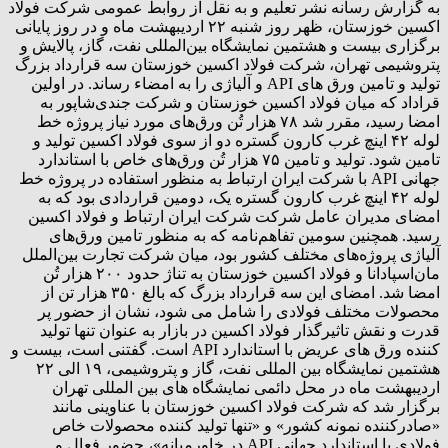
به گزارش رسانه نشر تعلیم و به نقل از روابط‌ عمومی شرکت فولاد
اکسین خوزستان، ظهر روز شنبه ۲۲ اردیبهشت ماه و در روز پایانی
برگزاری بیست و هشتمین نمایشگاه بین‌المللی نفت، گاز، پالایش و
پتروشیمی تهران، شرکت فولاد اکسین خوزستان سه قرارداد بزرگ
تولید و تامین ورق های API و آلیاژی را به امضاء رساند. در اولین
قراداد که میان فولاد اکسین خوزستان و شرکت جندی‌شاپور به
امضا رسید، مقرر شد ۷۸ هزار تُن ورق‌های مورد نیاز پروژه خط
لوله ۴۲ اینچ غرب کارون گستره دو از سوی فولاد اکسین تولید و
تامین شود. تولید و تامین ۷۵ هزار تُن ورق‌های خاص با استاندارد
جهانی API با شرکت ایران‌ ارتباط به منظور استفاده در پروژه خط
لوله ۴۲ اینچ غرب کارون گستره یک، دومین قراردادی بود که به
امضای مدیران عامل شرکت شرکت ایران ارتباط و فولاد اکسین
رسید‌. همچنین سومین تفاهم‌نامه که به منظور تامین ورق‌های
آلیاژی پروژه‌های مختلف کشور بود، میان شرکت تجارت بین‌الملل
مان‌اسپادانا و فولاد اکسین خوزستان به تناژ حدود ۲۰۰ هزار تُن
امضا شد. امضای این سه قرارداد بزرگ که بالغ ۳۵۰ هزار تن از
محصولات مختلف فولادی را شامل می شود، نشان از حضور پر
قدرت و نقش تاثیرگذار فولاد اکسین در بازار به عنوان تنها تولید
کننده ورق های عریض با استاندارد API است. گفتنی است، بیست و
هشتمین نمایشگاه بین المللی نفت، گاز و پتروشیمی، ۱۹ الی ۲۲
اردیبهشت ماه در محل دائمی نمایشگاه های بین المللی تهران
برگزار شد که شرکت فولاد اکسین خوزستان با عناوینی مانند
«صادرکننده نمونه کشور» و «تنها تولید کننده محصولات خاص
فولادی با استاندارد جهانی API در خاورمیانه»، حضور فعال و