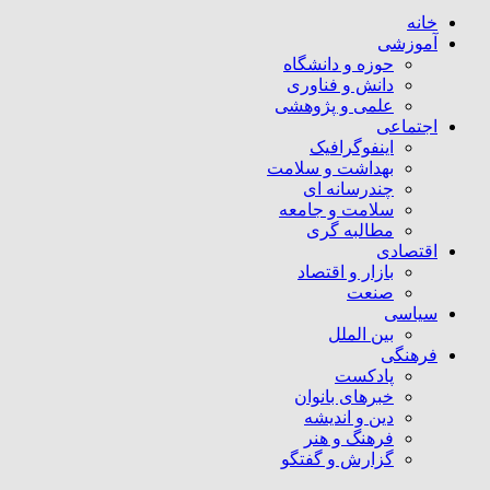
خانه
آموزشی
حوزه و دانشگاه
دانش و فناوری
علمی و پژوهشی
اجتماعی
اینفوگرافیک
بهداشت و سلامت
چندرسانه ای
سلامت و جامعه
مطالبه گری
اقتصادی
بازار و اقتصاد
صنعت
سیاسی
بین الملل
فرهنگی
پادکست
خبرهای بانوان
دین و اندیشه
فرهنگ و هنر
گزارش و گفتگو