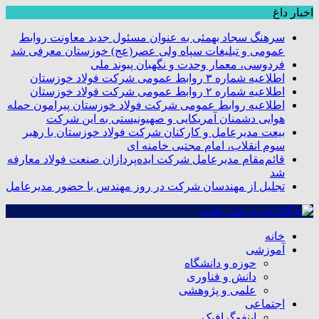
اخبار داغ
سرهنگ سجاد بهمئی به عنوان مسئول جدید معاونت روابط
عمومی و تبلیغات سپاه ولی عصر(عج) خوزستان معرفی شد
فردوسی، معمار وحدت و نگهبان پیوند ملی
اطلاعیه شماره ۳ روابط عمومی شرکت فولاد خوزستان
اطلاعیه شماره ۲ روابط عمومی شرکت فولاد خوزستان
اطلاعیه روابط عمومی شرکت فولاد خوزستان پیرامون حمله
هوایی دشمنان آمریکایی و صهیونیستی به این شرکت
بیعت مدیرعامل و کارکنان شرکت فولاد خوزستان با رهبر
سوم انقلاب، امام مجتبی خامنه ای
قائم‌مقام مدیرعامل شرکت ایده‌پردازان صنعت فولاد معارفه
شد
تجلیل از مهندسان شرکت در روز مهندس با حضور مدیرعامل
خانه
آموزشی
حوزه و دانشگاه
دانش و فناوری
علمی و پژوهشی
اجتماعی
اینفوگرافیک