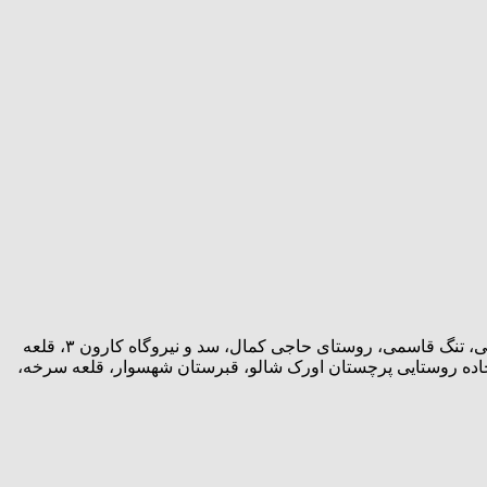
دست سوسن، کُهشور، جنگل‌های بلوط، تالاب‌های بندان و میانگران، آبشار و روستای شیوند، زراس، گلزار، مرغاب، رود کارون، پل‌های قوسی، تنگ قاسمی، روستای حاجی کمال، سد و نیروگاه کارون ۳، قلعه
جاده روستایی پرچستان اورک شالو، قبرستان شهسوار، قلعه سرخه،