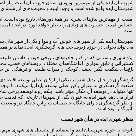
شهرستان ایذه یکی از مهم‌ترین ورودی استان خوزستان است و از ا
شهرستان ایذه واقع شده است و وجود ابنیه و محوطه‌های ارزشمندی ک
امنیت از مهم‌‌ترین نیاز‌‌های بشری در همۀ دوره‌های تاریخ بوده است. 
احساس امنیت خسارت‌های زیادی را به بار خواهد آورد. در ایجاد امن
است
شهرستان ایذه یکی از شهر های خوش آب و هوا و یکی از شهر های بسی
می تواند تحولی در حوزه زیرساخت های گردشگری ایجاد نماید بر همی
ایذه شهری باستانی که در کنار جاذبه‌های تاریخی خود، با داشتن طبی
کشتیرانی و قایق سواری، اقامتگاه‌های مختلف، روستاهای خطی، محص
باغ‌های شگفت انگیز بخشی کوچک از میراث طبیعی و فرهنگی این جغ
گردشگری در حال تبدیل شدن به یکی از ارکان اصلی توسعه اقتصادی 
صنعت گردشگری به عنوان رکن اصلی توسعه پایداریادمیکنند. با توجه
تنها میتواند در توسعه آن مکان مؤثر باشد، بلکه روند توسعه برخی شا
قرار می دهد. شهر ایذه به عنوان یکی از شهرهای تاریخی که قدمت جا
از نظر گردشگری دارای جایگاه خاصی است و این جایگاه در وضعیت ر
تأثیرگذار بوده است
منظر شهری ایذه در شأن شهر نیست
باتوجه به حوزه شهرستان ایذه و استفاده از پتانسیل های شهری مهم
شهرستان دراین زمینه فعالیت گسترده ای را در برداشته باشد