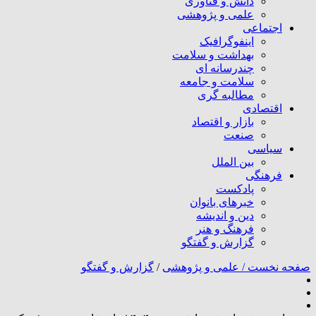
دانش و فناوری
علمی و پژوهشی
اجتماعی
اینفوگرافیک
بهداشت و سلامت
چندرسانه ای
سلامت و جامعه
مطالبه گری
اقتصادی
بازار و اقتصاد
صنعت
سیاسی
بین الملل
فرهنگی
پادکست
خبرهای بانوان
دین و اندیشه
فرهنگ و هنر
گزارش و گفتگو
صفحه نخست /
علمی و پژوهشی
/
گزارش و گفتگو