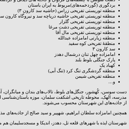
بردگوری (گوردخمه‌های)مربوط به ایران باستان
منطقه توریستی تفریحی زراس (حاشیه سد کارون ۳)
منطقه توریستی تفریحی حاشیه دریاچه سد و نیروگاه کارون س
منطقه توریستی تفریحی گلزار
منطقه توریستی تفریحی دشت مرغا
منطقه توریستی تفریحی مال آقا
منطقه زیارتی امامزاده عبدالله
منطقهٔ تفریحی کوه سفید
سد کارون ۳
امامزاده چهل تنان درشمال دهدز
پارک جنگلی بلوط بلند
کهباد یک
منطقه گردشگری تنگ کرد (تنگ آبی)
منطقه تفریحی شیمن
و…
مدرسه، الهک، محوطه تاریخی اشکفت سلمان، موزه باستان‌شناسی ایذ
از جاذبه‌های این شهرستان محسوب می‌شوند.
همچنین امامزاده سلطان ابراهیم، شهپیر و سید صالح از جاذبه‌های مذ
شهرستان ایذه با شهرهای قلعه تل، دهدز، اندیکا و مسجدسلیمان هم