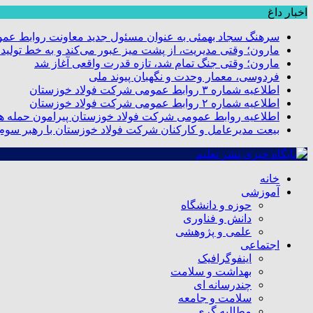
اخبار داغ
سرهنگ سجاد بهمئی به عنوان مسئول جدید معاونت روابط عم
مارون؛ وقتی مدیریت، از پشت میز عبور می‌کند و به خط تولید
مارون؛ وقتی جنگ تمام شد، تازه قدرت واقعی آغاز شد
فردوسی، معمار وحدت و نگهبان پیوند ملی
اطلاعیه شماره ۳ روابط عمومی شرکت فولاد خوزستان
اطلاعیه شماره ۲ روابط عمومی شرکت فولاد خوزستان
اطلاعیه روابط عمومی شرکت فولاد خوزستان پیرامون حمله هو
بیعت مدیرعامل و کارکنان شرکت فولاد خوزستان با رهبر سوم ا
خانه
آموزشی
حوزه و دانشگاه
دانش و فناوری
علمی و پژوهشی
اجتماعی
اینفوگرافیک
بهداشت و سلامت
چندرسانه ای
سلامت و جامعه
مطالبه گری