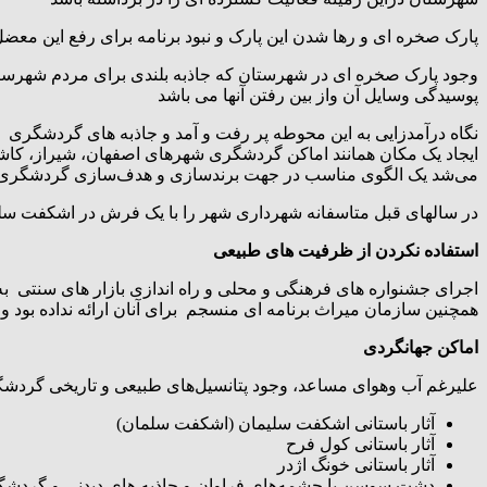
پارک صخره ای و رها شدن این پارک و نبود برنامه برای رفع این معضل
وجود پارک صخره ای در شهرستان که جاذبه بلندی برای مردم شهرستا
پوسیدگی وسایل آن و‌از بین رفتن آنها می باشد
نگاه درآمدزایی به این محوطه پر رفت و آمد و جاذبه های گردشگری
ایجاد یک مکان همانند اماکن گردشگری شهرهای اصفهان، شیراز، کاشان
می‌شد یک الگوی مناسب در جهت برندسازی و هدف‌سازی گردشگری-در
در سالهای قبل متاسفانه شهرداری شهر را با یک فرش در اشکفت سل
استفاده نکردن از ظرفیت های طبیعی
اجرای جشنواره های فرهنگی و محلی و راه اندازی بازار های سنتی 
همچنین سازمان میراث برنامه ای منسجم برای آنان ارائه نداده بود 
اماکن جهانگردی
علیرغم آب وهوای مساعد، وجود پتانسیل‌های طبیعی و تاریخی گردشگ
آثار باستانی اشکفت سلیمان (اشکفت سلمان)
آثار باستانی کول فرح
آثار باستانی خونگ اژدر
دشت سوسن با چشمه‌های فراوان و جاذبه های دیدنی و گردشگ