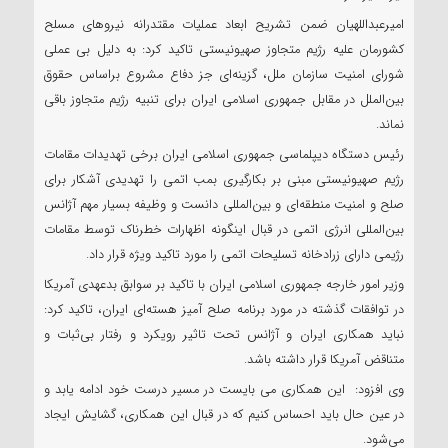
امیرعبداللهیان ضمن تشریح ابعاد عملیات مقتدرانه نیروهای مسلح
کشورمان علیه رژیم متجاوز صهیونیستی تاکید کرد: به دلیل بی عملی
شورای امنیت سازمان ملل، گزینه‌ای جز دفاع مشروع براساس حقوق
بین‌الملل در مقابل جمهوری اسلامی ایران برای تنبیه رژیم متجاوز باقی
نماند.
رئیس دستگاه دیپلماسی جمهوری اسلامی ایران برخی تهدیدات مقامات
رژیم صهیونیستی مبنی بر بکارگیری بمب اتمی را تهدیدی آشکار برای
صلح و امنیت منطقه‌ای و بین‌المللی دانست و وظیفه بسیار مهم آژانس
بین‌المللی انرژی اتمی در قبال اینگونه اظهارات خطرناک توسط مقامات
رژیمی دارای زرادخانه تسلیحات اتمی را مورد تاکید ویژه قرار داد.
وزیر امور خارجه جمهوری اسلامی ایران با تاکید بر سوابق بدعهدی آمریکا
در توافقات گذشته در مورد برنامه صلح‌ آمیز هسته‌ای ایران، تاکید کرد:
نباید همکاری ایران و آژانس تحت تاثیر رویکرد و رفتار بی‌ثبات و
متناقض آمریکا قرار داشته باشد.
وی افزود: این همکاری می بایست در مسیر درست خود ادامه یابد و
در عین حال باید احساس کنیم که در قبال این همکاری، گشایش ایجاد
می‌شود.