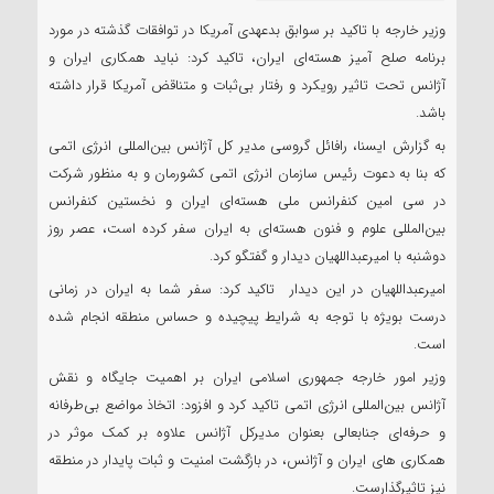
وزیر خارجه با تاکید بر سوابق بدعهدی آمریکا در توافقات گذشته در مورد
برنامه صلح‌ آمیز هسته‌ای ایران، تاکید کرد: نباید همکاری ایران و
آژانس تحت تاثیر رویکرد و رفتار بی‌ثبات و متناقض آمریکا قرار داشته
باشد.
به گزارش ایسنا، رافائل گروسی مدیر کل آژانس بین‌المللی انرژی اتمی
که بنا به دعوت رئیس سازمان انرژی اتمی کشورمان و به منظور شرکت
در سی امین کنفرانس ملی هسته‌ای ایران و نخستین کنفرانس
بین‌المللی علوم و فنون هسته‌ای به ایران سفر کرده است، عصر روز
دوشنبه با امیرعبداللهیان دیدار و گفتگو کرد.
امیرعبداللهیان در این دیدار تاکید کرد: سفر شما به ایران در زمانی
درست بویژه با توجه به شرایط پیچیده و حساس منطقه انجام شده
است.
وزیر امور خارجه جمهوری اسلامی ایران بر اهمیت جایگاه و نقش
آژانس بین‌المللی انرژی اتمی تاکید کرد و افزود: اتخاذ مواضع بی‌طرفانه
و حرفه‌ای جنابعالی بعنوان مدیرکل آژانس علاوه بر کمک موثر در
همکاری های ایران و آژانس، در بازگشت امنیت و ثبات پایدار در منطقه
نیز تاثیرگذارست.