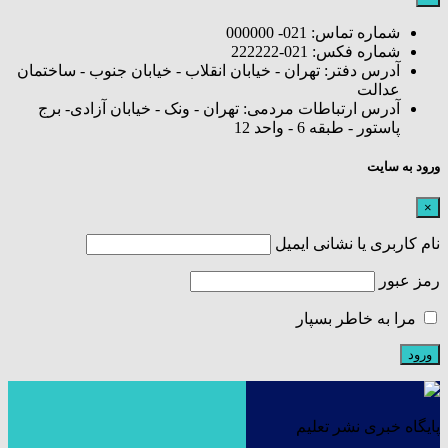
شماره تماس: 021- 000000
شماره فکس: 021-222222
آدرس دفتر: تهران - خیابان انقلاب - خیابان جنوب - ساختمان
عدالت
آدرس ارتباطات مردمی: تهران - ونک - خیابان آزادی- برج
پاستور - طبقه 6 - واحد 12
ورود به سایت
×
نام کاربری یا نشانی ایمیل
رمز عبور
مرا به خاطر بسپار
پایگاه خبری نشر تعلیم