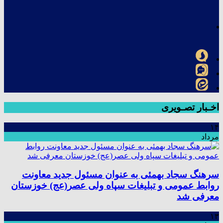
اخـبار تصـویری
۱۴
مرداد
سرهنگ سجاد بهمئی به عنوان مسئول جدید معاونت
روابط عمومی و تبلیغات سپاه ولی عصر(عج) خوزستان
معرفی شد
۱۳