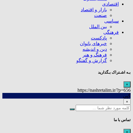
اقتصادی
بازار و اقتصاد
صنعت
سیاسی
بین الملل
فرهنگی
پادکست
خبرهای بانوان
دین و اندیشه
فرهنگ و هنر
گزارش و گفتگو
بـه اشـتراک بـگذارید
×
https://nashretalim.ir/?p=656
کپی
×
تماس با ما
×