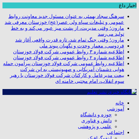
اخبار داغ
سرهنگ سجاد بهمئی به عنوان مسئول جدید معاونت روابط
عمومی و تبلیغات سپاه ولی عصر(عج) خوزستان معرفی شد
مارون؛ وقتی مدیریت، از پشت میز عبور می‌کند و به خط
تولید می‌رسد
مارون؛ وقتی جنگ تمام شد، تازه قدرت واقعی آغاز شد
فردوسی، معمار وحدت و نگهبان پیوند ملی
اطلاعیه شماره ۳ روابط عمومی شرکت فولاد خوزستان
اطلاعیه شماره ۲ روابط عمومی شرکت فولاد خوزستان
اطلاعیه روابط عمومی شرکت فولاد خوزستان پیرامون حمله
هوایی دشمنان آمریکایی و صهیونیستی به این شرکت
بیعت مدیرعامل و کارکنان شرکت فولاد خوزستان با رهبر
سوم انقلاب، امام مجتبی خامنه ای
خانه
آموزشی
حوزه و دانشگاه
دانش و فناوری
علمی و پژوهشی
اجتماعی
اینفوگرافیک