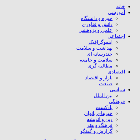
خانه
آموزشی
حوزه و دانشگاه
دانش و فناوری
علمی و پژوهشی
اجتماعی
اینفوگرافیک
بهداشت و سلامت
چندرسانه ای
سلامت و جامعه
مطالبه گری
اقتصادی
بازار و اقتصاد
صنعت
سیاسی
بین الملل
فرهنگی
پادکست
خبرهای بانوان
دین و اندیشه
فرهنگ و هنر
گزارش و گفتگو