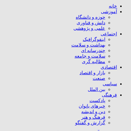
خانه
آموزشی
حوزه و دانشگاه
دانش و فناوری
علمی و پژوهشی
اجتماعی
اینفوگرافیک
بهداشت و سلامت
چندرسانه ای
سلامت و جامعه
مطالبه گری
اقتصادی
بازار و اقتصاد
صنعت
سیاسی
بین الملل
فرهنگی
پادکست
خبرهای بانوان
دین و اندیشه
فرهنگ و هنر
گزارش و گفتگو