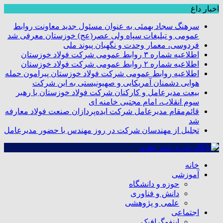
اخبار داغ
سرهنگ سجاد بهمئی به عنوان مسئول جدید معاونت روابط
عمومی و تبلیغات سپاه ولی عصر(عج) خوزستان معرفی شد
فردوسی، معمار وحدت و نگهبان پیوند ملی
اطلاعیه شماره ۳ روابط عمومی شرکت فولاد خوزستان
اطلاعیه شماره ۲ روابط عمومی شرکت فولاد خوزستان
اطلاعیه روابط عمومی شرکت فولاد خوزستان پیرامون حمله
هوایی دشمنان آمریکایی و صهیونیستی به این شرکت
بیعت مدیرعامل و کارکنان شرکت فولاد خوزستان با رهبر
سوم انقلاب، امام مجتبی خامنه ای
قائم‌مقام مدیرعامل شرکت ایده‌پردازان صنعت فولاد معارفه
شد
تجلیل از مهندسان شرکت در روز مهندس با حضور مدیرعامل
خانه
آموزشی
حوزه و دانشگاه
دانش و فناوری
علمی و پژوهشی
اجتماعی
اینفوگرافیک