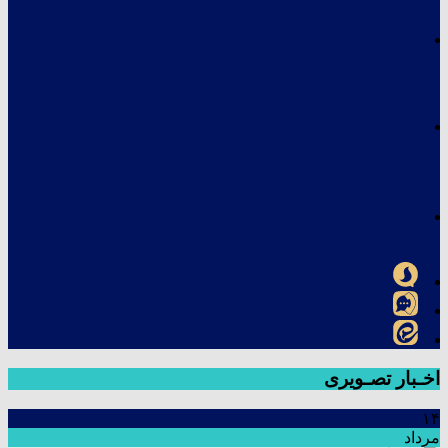
اخـبار تصـویری
۱۴
مرداد