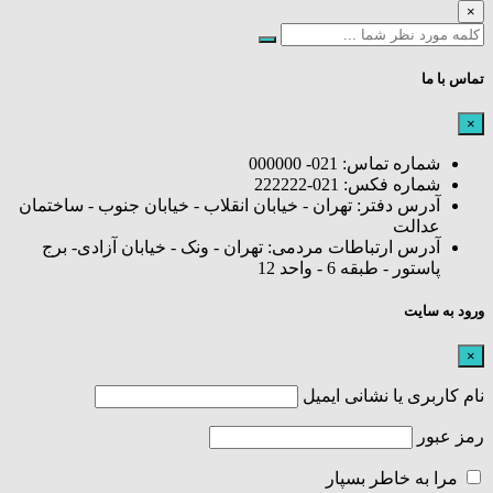
×
تماس با ما
×
شماره تماس: 021- 000000
شماره فکس: 021-222222
آدرس دفتر: تهران - خیابان انقلاب - خیابان جنوب - ساختمان
عدالت
آدرس ارتباطات مردمی: تهران - ونک - خیابان آزادی- برج
پاستور - طبقه 6 - واحد 12
ورود به سایت
×
نام کاربری یا نشانی ایمیل
رمز عبور
مرا به خاطر بسپار