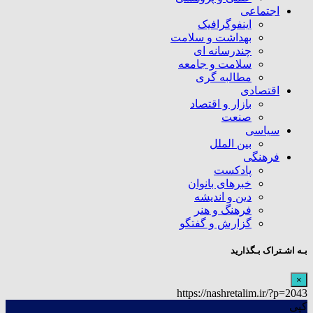
اجتماعی
اینفوگرافیک
بهداشت و سلامت
چندرسانه ای
سلامت و جامعه
مطالبه گری
اقتصادی
بازار و اقتصاد
صنعت
سیاسی
بین الملل
فرهنگی
پادکست
خبرهای بانوان
دین و اندیشه
فرهنگ و هنر
گزارش و گفتگو
بـه اشـتراک بـگذارید
×
https://nashretalim.ir/?p=2043
کپی