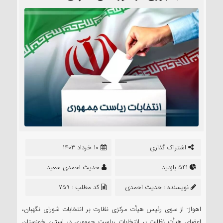
اشتراک گذاری
10 خرداد 1403
541 بازدید
حدیث احمدی سعید
نویسنده :
حدیث احمدی
کد مطلب : 759
سعید
اهواز- از سوی رئیس هیأت مرکزی نظارت بر انتخابات شورای نگهبان،
اعضای هیأت نظارت بر انتخابات ریاست جمهوری در استان خوزستان