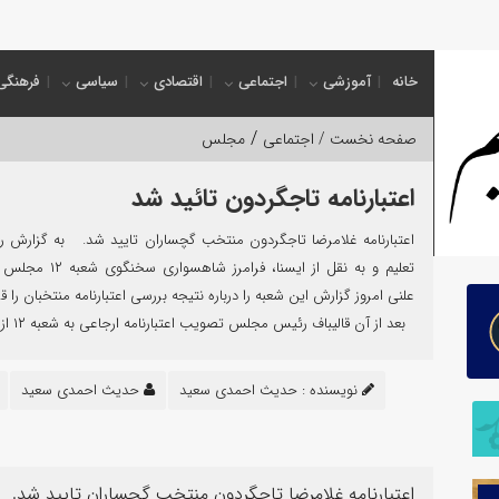
ول ج
خانه
آموزشی
اجتماعی
اقتصادی
سیاسی
فرهنگی
/
صفحه نخست /
اجتماعی
مجلس
اعتبارنامه تاجگردون تائید شد
اعتبارنامه غلامرضا تاجگردون منتخب گچساران تایید شد. به گزارش ر
تعلیم و به نقل از ایسنا، فرامرز ش
علنی امروز گزارش این شعبه را درباره نتیجه بررسی اعتبارنامه منتخبان را ق
بعد از آن قالیباف رئیس مجلس تصویب اعتبارنامه ارجاعی به شعبه ۱۲ از جمله […]
نویسنده :
حدیث احمدی سعید
حدیث احمدی سعید
اعتبارنامه غلامرضا تاجگردون منتخب گچساران تایید شد.