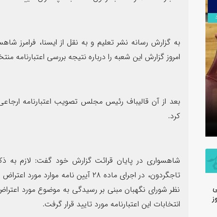
۱۴
مرداد
امروز گزارش این شعبه را درباره نتیجه بررسی اعتبارنامه منتخ
سرهنگ سجاد بهمئی به عنوان مسئول
پیام محم
جدید معاونت روابط عمومی و تبلیغات
شرکت فولا
کرد.
سپاه ولی عصر(عج) خوزستان معرفی شد
خبرنگار
شاهسواری در پایان قرائت گزارش خود گفت: لازم به ذکر
تاجگردون، در اجرای ماده ۲۸ آیین نامه مو
ی
نظر شورای نگهبان مبنی بر رسیدگی به موضوع مورد اعتراض
ز
انتخابات این اعتبارنامه مورد تایید قرار گرفت.