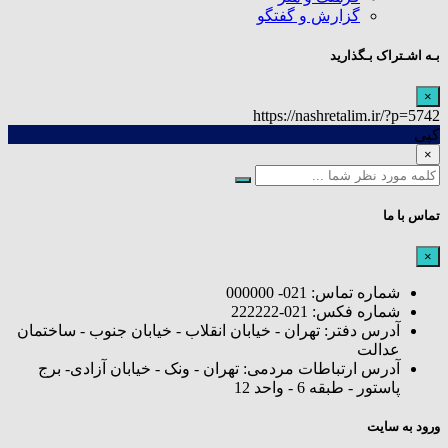
گزارش و گفتگو
بـه اشـتراک بـگذارید
×
https://nashretalim.ir/?p=5742
کپی
×
تماس با ما
×
شماره تماس: 021- 000000
شماره فکس: 021-222222
آدرس دفتر: تهران - خیابان انقلاب - خیابان جنوب - ساختمان
عدالت
آدرس ارتباطات مردمی: تهران - ونک - خیابان آزادی- برج
پاستور - طبقه 6 - واحد 12
ورود به سایت