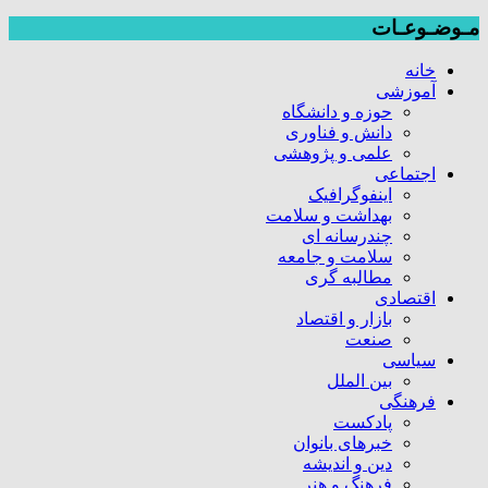
مـوضـوعـات
خانه
آموزشی
حوزه و دانشگاه
دانش و فناوری
علمی و پژوهشی
اجتماعی
اینفوگرافیک
بهداشت و سلامت
چندرسانه ای
سلامت و جامعه
مطالبه گری
اقتصادی
بازار و اقتصاد
صنعت
سیاسی
بین الملل
فرهنگی
پادکست
خبرهای بانوان
دین و اندیشه
فرهنگ و هنر