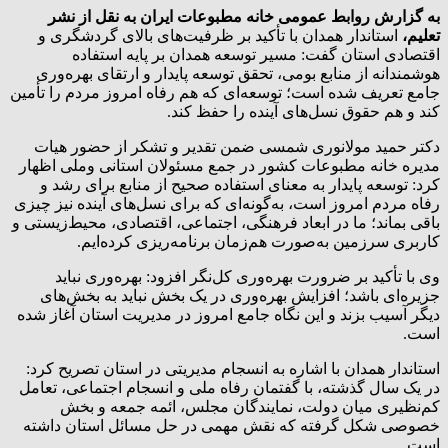
به گزارش روابط عمومی خانه مطبوعات ایران به نقل از نشر
تعلیم،
استاندار همدان با تأکید بر ظرفیت‌های بالای گردشگری و
اقتصادی استان گفت: مسیر توسعه همدان بر پایه استفاده
هوشمندانه از منابع بومی، تحقق توسعه پایدار و ارتقای بهره‌وری
جامع تعریف شده است؛ توسعه‌ای که هم رفاه امروز مردم را تأمین
کند و هم حقوق نسل‌های آینده را حفظ کند.
دکتر حمید مولانوری شمسی ضمن تقدیر و تشکر از حضور هیات
مدیره خانه مطبوعات کشور در جمع مسئولان استانی وملی اظهار
کرد: توسعه پایدار به معنای استفاده صحیح از منابع برای رشد و
رفاه مردم امروز است، به‌گونه‌ای که برای نسل‌های آینده نیز چیزی
باقی بماند؛ ما در ابعاد فرهنگی، اجتماعی، اقتصادی، محیط‌زیستی و
کاربری سرزمین به‌صورت هم‌زمان برنامه‌ریزی کرده‌ایم.
وی با تأکید بر ضرورت بهره‌وری کل‌نگر افزود: بهره‌وری نباید
جزیره‌ای باشد؛ افزایش بهره‌وری در یک بخش نباید به بخش‌های
دیگر آسیب بزند و این نگاه جامع امروز در مدیریت استان آغاز شده
است.
استاندار همدان با اشاره به انسجام مدیریتی در استان تصریح کرد:
در یک سال گذشته، با گفتمان رفاه ملی و انسجام اجتماعی، تعامل
کم‌نظیری میان دولت، نمایندگان مجلس، ائمه جمعه و بخش
خصوصی شکل گرفته که نقش مهمی در حل مسائل استان داشته
است.