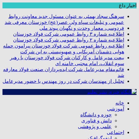
اخبار داغ
سرهنگ سجاد بهمئی به عنوان مسئول جدید معاونت روابط
عمومی و تبلیغات سپاه ولی عصر(عج) خوزستان معرفی شد
فردوسی، معمار وحدت و نگهبان پیوند ملی
اطلاعیه شماره ۳ روابط عمومی شرکت فولاد خوزستان
اطلاعیه شماره ۲ روابط عمومی شرکت فولاد خوزستان
اطلاعیه روابط عمومی شرکت فولاد خوزستان پیرامون حمله
هوایی دشمنان آمریکایی و صهیونیستی به این شرکت
بیعت مدیرعامل و کارکنان شرکت فولاد خوزستان با رهبر
سوم انقلاب، امام مجتبی خامنه ای
قائم‌مقام مدیرعامل شرکت ایده‌پردازان صنعت فولاد معارفه
شد
تجلیل از مهندسان شرکت در روز مهندس با حضور مدیرعامل
خانه
آموزشی
حوزه و دانشگاه
دانش و فناوری
علمی و پژوهشی
اجتماعی
اینفوگرافیک