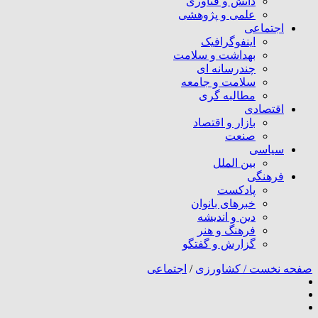
دانش و فناوری
علمی و پژوهشی
اجتماعی
اینفوگرافیک
بهداشت و سلامت
چندرسانه ای
سلامت و جامعه
مطالبه گری
اقتصادی
بازار و اقتصاد
صنعت
سیاسی
بین الملل
فرهنگی
پادکست
خبرهای بانوان
دین و اندیشه
فرهنگ و هنر
گزارش و گفتگو
صفحه نخست /
کشاورزی
/
اجتماعی