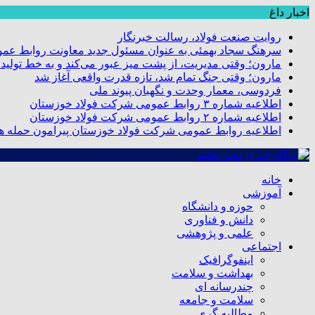
اخبار داغ
روایت صنعت فولاد،‌ رسالت خبرنگار
سرهنگ سجاد بهمئی به عنوان مسئول جدید معاونت روابط عم
مارون؛ وقتی مدیریت، از پشت میز عبور می‌کند و به خط تولید
مارون؛ وقتی جنگ تمام شد، تازه قدرت واقعی آغاز شد
فردوسی، معمار وحدت و نگهبان پیوند ملی
اطلاعیه شماره ۳ روابط عمومی شرکت فولاد خوزستان
اطلاعیه شماره ۲ روابط عمومی شرکت فولاد خوزستان
اطلاعیه روابط عمومی شرکت فولاد خوزستان پیرامون حمله هو
خانه
آموزشی
حوزه و دانشگاه
دانش و فناوری
علمی و پژوهشی
اجتماعی
اینفوگرافیک
بهداشت و سلامت
چندرسانه ای
سلامت و جامعه
مطالبه گری