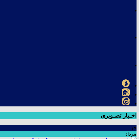
اخـبار تصـویری
۱۷
مرداد