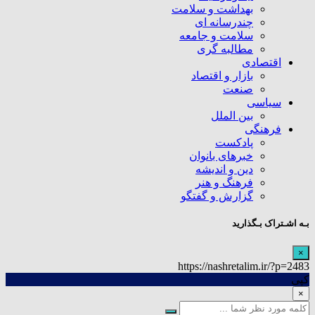
بهداشت و سلامت
چندرسانه ای
سلامت و جامعه
مطالبه گری
اقتصادی
بازار و اقتصاد
صنعت
سیاسی
بین الملل
فرهنگی
پادکست
خبرهای بانوان
دین و اندیشه
فرهنگ و هنر
گزارش و گفتگو
بـه اشـتراک بـگذارید
×
https://nashretalim.ir/?p=2483
کپی
×