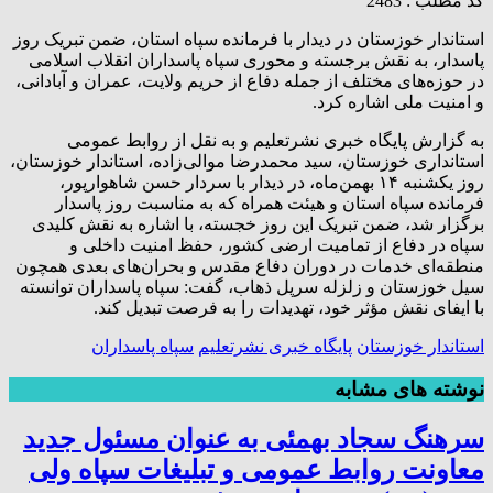
کد مطلب : 2483
استاندار خوزستان در دیدار با فرمانده سپاه استان، ضمن تبریک روز
پاسدار، به نقش برجسته و محوری سپاه پاسداران انقلاب اسلامی
در حوزه‌های مختلف از جمله دفاع از حریم ولایت، عمران و آبادانی،
و امنیت ملی اشاره کرد.
به گزارش پایگاه خبری نشرتعلیم و به نقل از روابط عمومی
استانداری خوزستان، سید محمدرضا موالی‌زاده، استاندار خوزستان،
روز یکشنبه ۱۴ بهمن‌ماه، در دیدار با سردار حسن شاهوارپور،
فرمانده سپاه استان و هیئت همراه که به مناسبت روز پاسدار
برگزار شد، ضمن تبریک این روز خجسته، با اشاره به نقش کلیدی
سپاه در دفاع از تمامیت ارضی کشور، حفظ امنیت داخلی و
منطقه‌ای خدمات در دوران دفاع مقدس و بحران‌های بعدی همچون
سیل خوزستان و زلزله سرپل ذهاب، گفت: سپاه پاسداران توانسته
با ایفای نقش مؤثر خود، تهدیدات را به فرصت تبدیل کند.
استاندار خوزستان
پایگاه خبری نشرتعلیم
سپاه پاسداران
نوشته های مشابه
سرهنگ سجاد بهمئی به عنوان مسئول جدید
معاونت روابط عمومی و تبلیغات سپاه ولی