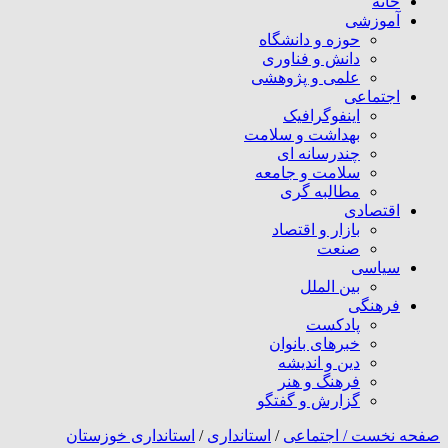
خانه
آموزشی
حوزه و دانشگاه
دانش و فناوری
علمی و پژوهشی
اجتماعی
اینفوگرافیک
بهداشت و سلامت
چندرسانه ای
سلامت و جامعه
مطالبه گری
اقتصادی
بازار و اقتصاد
صنعت
سیاسی
بین الملل
فرهنگی
پادکست
خبرهای بانوان
دین و اندیشه
فرهنگ و هنر
گزارش و گفتگو
صفحه نخست /
اجتماعی
/
استانداری
/
استانداری خوزستان