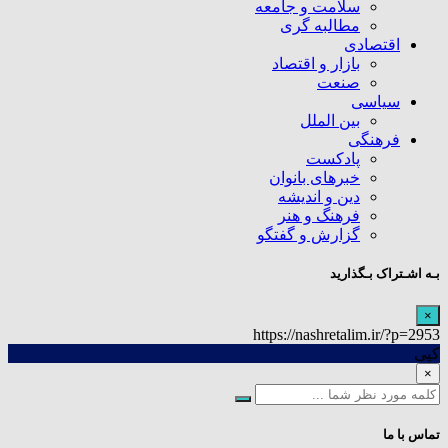
سلامت و جامعه
مطالبه گری
اقتصادی
بازار و اقتصاد
صنعت
سیاسی
بین الملل
فرهنگی
پادکست
خبرهای بانوان
دین و اندیشه
فرهنگ و هنر
گزارش و گفتگو
بـه اشـتراک بـگذارید
×
https://nashretalim.ir/?p=2953
کپی
×
تماس با ما