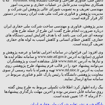
دانش فنی، فناوری طراحی و ساخت دستگاه Hydraulic tong ” که با
همکاری معاونت مدیرعامل در عملیات حفاری و مدیریت امور
مهندسی تعریف و به تصویب شورای عالی پژوهش این شرکت و
مدیریت پژوهش و فناوری شرکت ملی نفت ایران رسیده در دستور
کار قرار گرفته است.
مدیر پژوهش، فناوری و مهندسی ساخت شرکت ملی حفاری ایران
درباره ضرورت انجام طرح گفت: این طرح از جمله طرح های
توسعه ای شرکت می باشد که با هدف افزایش ایمنی دستگاه های
حفاری، کاهش خطای انسانی و کاهش آسیب به لوله ‌های حفاری
تعریف گردیده است.
وی افزود: این فراخوان در سامانه اجرایی تقاضا و عرضه پژوهش و
فناوری (ساتع) به آدرس www.sate.atf.gov.ir و سامانه نظام ایده ها
و نیازها به آدرس www.nan.ac قابل مشاهده است و پژوهشگران
می‌توانند پیشنهاد خود را در قالب فرم پیشنهاد طرح پژوهشی روی
سایت به آدرس www.rtd.nioc.ir تهیه و همراه با نامه رسمی از سوی
معاونت پژوهشی دانشگاه یا رئیس پارک علم و فناوری مربوط در
سامانه ساتع ارسال نمایند.
بیگ زاده اظهار کرد: اطلاعات تکمیلی مربوط به طرح پیش ‌گفته
روی سامانه قابل دسترس بوده و آخرین مهلت بارگذاری پیشنهادها
۳۰ آذرماه ۱۴۰۳ تعیین شده است.
پایگاه خبری نشر تعلیم
شرکت ملی حفاری ایران