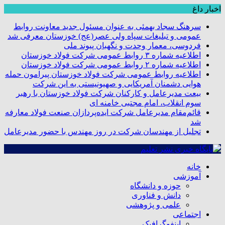
اخبار داغ
سرهنگ سجاد بهمئی به عنوان مسئول جدید معاونت روابط
عمومی و تبلیغات سپاه ولی عصر(عج) خوزستان معرفی شد
فردوسی، معمار وحدت و نگهبان پیوند ملی
اطلاعیه شماره ۳ روابط عمومی شرکت فولاد خوزستان
اطلاعیه شماره ۲ روابط عمومی شرکت فولاد خوزستان
اطلاعیه روابط عمومی شرکت فولاد خوزستان پیرامون حمله
هوایی دشمنان آمریکایی و صهیونیستی به این شرکت
بیعت مدیرعامل و کارکنان شرکت فولاد خوزستان با رهبر
سوم انقلاب، امام مجتبی خامنه ای
قائم‌مقام مدیرعامل شرکت ایده‌پردازان صنعت فولاد معارفه
شد
تجلیل از مهندسان شرکت در روز مهندس با حضور مدیرعامل
خانه
آموزشی
حوزه و دانشگاه
دانش و فناوری
علمی و پژوهشی
اجتماعی
اینفوگرافیک