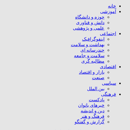
خانه
آموزشی
حوزه و دانشگاه
دانش و فناوری
علمی و پژوهشی
اجتماعی
اینفوگرافیک
بهداشت و سلامت
چندرسانه ای
سلامت و جامعه
مطالبه گری
اقتصادی
بازار و اقتصاد
صنعت
سیاسی
بین الملل
فرهنگی
پادکست
خبرهای بانوان
دین و اندیشه
فرهنگ و هنر
گزارش و گفتگو