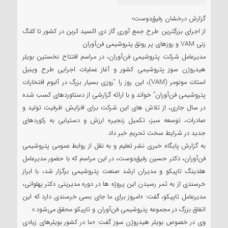
گزارش درخشان رفیق‌دوست؛
از اجرای بزرگترین طرح جمع آوری گاز دی اکسید کربن در کشور تا کلنگ
زنی VAM و روزهای پر رونق پتروشیمی فن‌آوران
مدیرعامل شرکت پتروشیمی فن‌آوران، در مراسم افتتاح نخستین بویلر
هیدروژن سوز پتروشیمی کشور و آغاز عملیات اجرایی طرح وینیل
استات مونومر (VAM)، این روز را “روزی بسیار بزرگ در آلبوم افتخارات
پتروشیمی فن‌آوران” خواند و با ارائه گزارشی از دستاوردهای کسب شده
در سال جاری، از تلاش های این شرکت برای افزایش ظرفیت تولید و
صادرات، توسعه سبز، تکمیل زنجیره ارزش و دستیابی به رکوردهای
جدید در شرایط سخت تحریم خبر داد.
به گزارش پایگاه خبری نشر تعلیم و به نقل از روابط عمومی پتروشیمی
فن‌آوران، دکتر حسین رفیق‌دوست، در این مراسم که با حضور مدیرعامل
هلدینگ تاپیکو و مدیران ارشد صنعت پتروشیمی برگزار شد، با ابراز
خرسندی از به ثمر رسیدن این پروژه ها در دوره مدیریتی دکتر پهلوانی،
مدیرعامل تاپیکو، گفت: «امروز برای ما جای بسی خرسندی دارد که این
اتفاق بزرگ در مجموعه پتروشیمی فن‌آوران و تاپیکو محقق می‌شود.»
وی در خصوص بویلر هیدروژن سوز گفت: «ما در کشور بویلرهای زیادی