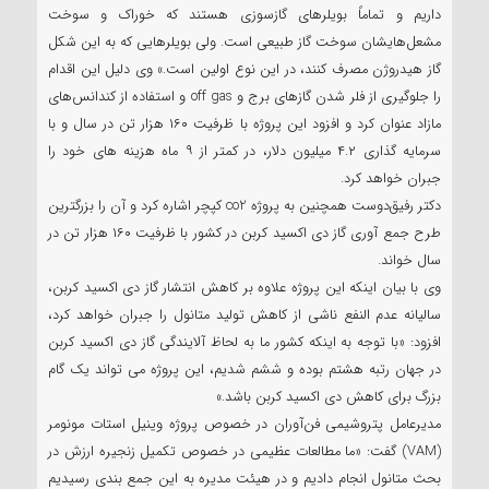
داریم و تماماً بویلرهای گازسوزی هستند که خوراک و سوخت
مشعل‌هایشان سوخت گاز طبیعی است. ولی بویلرهایی که به این شکل
گاز هیدروژن مصرف کنند، در این نوع اولین است.» وی دلیل این اقدام
را جلوگیری از فلر شدن گازهای برج و off gas و استفاده از کندانس‌های
مازاد عنوان کرد و افزود این پروژه با ظرفیت ۱۶۰ هزار تن در سال و با
سرمایه گذاری ۴.۲ میلیون دلار، در کمتر از ۹ ماه هزینه های خود را
جبران خواهد کرد.
دکتر رفیق‌دوست همچنین به پروژه co2 کپچر اشاره کرد و آن را بزرگترین
طرح جمع آوری گاز دی اکسید کربن در کشور با ظرفیت ۱۶۰ هزار تن در
سال خواند.
وی با بیان اینکه این پروژه علاوه بر کاهش انتشار گاز دی اکسید کربن،
سالیانه عدم النفع ناشی از کاهش تولید متانول را جبران خواهد کرد،
افزود: «با توجه به اینکه کشور ما به لحاظ آلایندگی گاز دی اکسید کربن
در جهان رتبه هشتم بوده و ششم شدیم، این پروژه می تواند یک گام
بزرگ برای کاهش دی اکسید کربن باشد.»
مدیرعامل پتروشیمی فن‌آوران در خصوص پروژه وینیل استات مونومر
(VAM) گفت: «ما مطالعات عظیمی در خصوص تکمیل زنجیره ارزش در
بحث متانول انجام دادیم و در هیئت مدیره به این جمع بندی رسیدیم