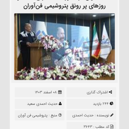
روزهای پر رونق پتروشیمی فن‌آوران
اشتراک گذاری
08 اسفند 1403
244 بازدید
حدیث احمدی سعید
نویسنده :
حدیث احمدی
منبع :
پتروشیمی فن آوران
سعید
کد مطلب : 3643