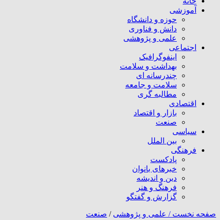
خانه
آموزشی
حوزه و دانشگاه
دانش و فناوری
علمی و پژوهشی
اجتماعی
اینفوگرافیک
بهداشت و سلامت
چندرسانه ای
سلامت و جامعه
مطالبه گری
اقتصادی
بازار و اقتصاد
صنعت
سیاسی
بین الملل
فرهنگی
پادکست
خبرهای بانوان
دین و اندیشه
فرهنگ و هنر
گزارش و گفتگو
صفحه نخست /
علمی و پژوهشی
/
صنعت