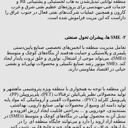
منطقه توانایی تبدیل‌شدن به هاب لجستیکی و پشتیبانی کالا و
خدمات فنی-مهندسی برای پروژه‌های عظیم نفتی شرق و غرب
کارون و همچنین عملیات شرکت‌های نفتی فعال در جنوب عراق را
داراست که این مزیت فراموش شده است.
۲- SME ها، پیشران تحول صنعتی
تعامل مدیریت منطقه با انجمن‌های تخصصی صنایع پایین‌دستی
پلیمری و پلاستیکی و حمایت هدفمند از بنگاه‌های کوچک و متوسط
(SMEs)، می‌تواند موجی از اشتغال، نوآوری و خلق ثروت پایدار ایجاد
کند. SMEs موتور رشد صنایع تکمیلی و محصولات نهایی‌اند و نقشی
حیاتی در اقتصاد مقاومتی دارند.
این منطقه با توجه به همجواری با منطقه ویژه پتروشیمی ماهشهر و
تولید محصولاتی نظیر پلی‌اتیلن ترفتالات (PET)، پلی‌پروپیلن (PP)،
پلی‌وینیل کلراید (PVC) ، محصولات الفینی و آروماتیکی که مواد پایه
تولید دامنه ای وسیع از محصولات نهایی صنایع دارویی، بهداشتی،
بسته‌بندی، خودرویی و … به‌راحتی قابلیت ایجاد ارزش افزوده و
تبدیل آن به محصول نهایی در بنگاه‌های کوچک و متوسط (SMEs) در
منطقه آزاد اروند را دارد و می‌توانند جایگاه منطقه ای را در
بازارهای عراق، ترکیه و کشورهای حوزه خلیج فارس تثبیت کنند.