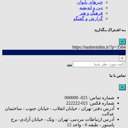
خبرهای بانوان
دین و اندیشه
فرهنگ و هنر
گزارش و گفتگو
بـه اشـتراک بـگذارید
×
https://nashretalim.ir/?p=3584
کپی
×
تماس با ما
×
شماره تماس: 021- 000000
شماره فکس: 021-222222
آدرس دفتر: تهران - خیابان انقلاب - خیابان جنوب - ساختمان
عدالت
آدرس ارتباطات مردمی: تهران - ونک - خیابان آزادی- برج
پاستور - طبقه 6 - واحد 12