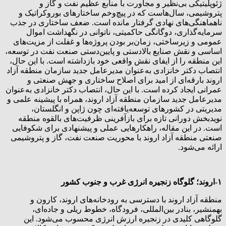
ژئوپلیتیکی بی‌نظیر و مجاورت با منابع عظیم نفت و گاز و
پتروشیمی، سال‌هاست که در پیچ‌وخم ساختارهای بوروکراتیک و
ناهماهنگی‌های نهادی گرفتار مانده است. ضعف ساختاری در جذب
سرمایه‌گذاری، دوگانگی حاکمیتی، ناتوانی در نگهداشت اموال
عمومی و زیرساختی، زمان‌بر بودن پروژه‌ها و غفلت از مزیت‌های
اساسی و نقش صنایع بالادستی و پایین‌دستی صنعت نفت در توسعه،
این منطقه را از ایفای نقش واقعی خود بازداشته است. با این حال،
انتصاب دکتر خانزادی به‌عنوان مدیرعامل جدید سازمان منطقه آزاد
اروند بارقه‌ای از امید برای اصلاح ساختاری و جهش صنعتی و
عمرانی ایجاد کرده است. با این حال، انتصاب دکتر خانزادی به‌عنوان
مدیرعامل جدید سازمان منطقه آزاد اروند، همراه با پیشینه علمی و
مدیریتی در کشورهای توسعه‌یافته‌ای چون ژاپن و انگلستان،
نویدبخش دورانی تازه برای بازآفرینی ظرفیت‌های بالقوه منطقه
است. در این مقاله، راهکارهایی عملی و پیشنهادی برای شکوفایی
صنعتی منطقه آزاد اروند با محوریت صنعت نفت، گاز و پتروشیمی
ارائه می‌شود.
۱-اروند؛ گلوگاه زنجیره انرژی غرب و جنوب کشور
منطقه آزاد اروند با دسترسی به رودخانه‌های اروند، کارون و
بهمنشیر، بنادر بین‌المللی، فرودگاه، خطوط ریلی و جاده‌ای،
گلوگاهی کلیدی در زنجیره ارزش انرژی محسوب می‌شود. این