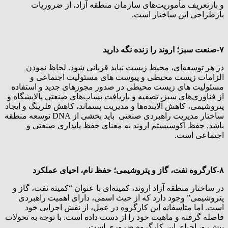
و بازتعریف مأموریت‌های سازمان منطقه آزاد، از ضروریات
بازطراحی این ساختار است.
۷-صنعت سبز؛ اروند را زنده نگه دارید
در هر توسعه‌ای، محیط زیست نباید قربانی شود. لحاظ نمودن
الزامات زیست محیطی و پیوست های مسئولیت اجتماعی و
مسئولیت های زیست محیطی در صدور مجوزهای جدید و استفاده
از فناوری‌های سبز، تصفیه و بازیافت پساب‌های صنعتی پالایشگاه و
پتروشیمی، کاهش آلاینده‌ها و مدیریت پسماند، کاهش فلرینگ و ایجاد
ساختار مدیریت راهبردی صنعتی باید بخشی از DNA توسعه منطقه
باشد. حفظ اکوسیستم اروند به معنای حفظ پایداری صنعتی و
اجتماعی است.
۸-کارگروه نفت، گاز و پتروشیمی؛ حفظ نام، احیای عملکرد
در ساختار منطقه آزاد اروند، کمیته‌ای با عنوان “کمیته نفت، گاز و
پتروشیمی” وجود دارد که از حیث اسمی، دارای اهمیت راهبردی
است. اما متأسفانه این کارگروه در عمل، از نقش اجرایی خود
فاصله گرفته و ماهیت خود را از دست داده است. با توجه به تحولات
پیش‌رو، احیای این کارگروه ضروری است.