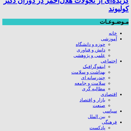
گزیده‌ای از تحولات هلال‌احمر در دوران دکتر
کولیوند
مـوضـوعـات
خانه
آموزشی
حوزه و دانشگاه
دانش و فناوری
علمی و پژوهشی
اجتماعی
اینفوگرافیک
بهداشت و سلامت
چندرسانه ای
سلامت و جامعه
مطالبه گری
اقتصادی
بازار و اقتصاد
صنعت
سیاسی
بین الملل
فرهنگی
پادکست