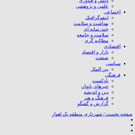
دانش و فناوری
علمی و پژوهشی
اجتماعی
اینفوگرافیک
بهداشت و سلامت
چندرسانه ای
سلامت و جامعه
مطالبه گری
اقتصادی
بازار و اقتصاد
صنعت
سیاسی
بین الملل
فرهنگی
پادکست
خبرهای بانوان
دین و اندیشه
فرهنگ و هنر
گزارش و گفتگو
صفحه نخست /
شهرداری منطقه یک اهواز