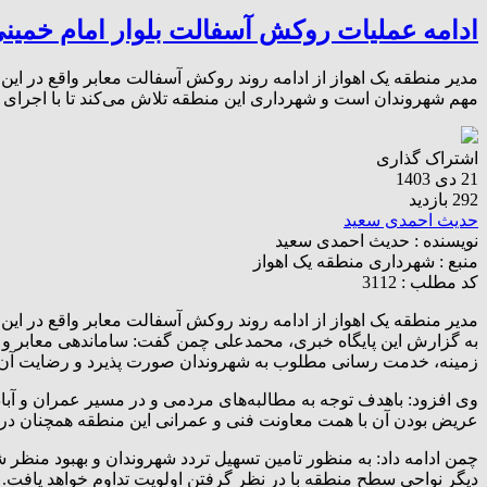
ادامه عملیات روکش آسفالت بلوار امام خمین
مدیر منطقه یک اهواز از ادامه روند روکش آسفالت معابر واقع در ای
مهم شهروندان است و شهرداری این منطقه تلاش می‌کند تا با اجرای 
اشتراک گذاری
21 دی 1403
292 بازدید
حدیث احمدی سعید
نویسنده :
حدیث احمدی سعید
منبع :
شهرداری منطقه یک اهواز
کد مطلب : 3112
مدیر منطقه یک اهواز از ادامه روند روکش آسفالت معابر واقع در این 
به گزارش این پایگاه خبری، محمدعلی چمن گفت: ساماندهی معابر و خی
زمینه، خدمت رسانی مطلوب به شهروندان صورت پذیرد و رضایت آن‌ها
وی افزود: باهدف توجه به مطالبه‌های مردمی و در مسیر عمران و آب
عریض بودن آن با همت معاونت فنی و عمرانی این منطقه همچنان در
چمن ادامه داد: به منظور تامین تسهیل تردد شهروندان و بهبود منظ
دیگر نواحی سطح منطقه با در نظر گرفتن اولویت تداوم خواهد یافت.