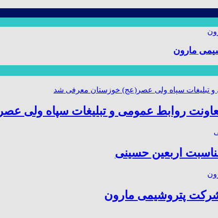
یمی مارون
عاونت روابط عمومی و تبلیغات سپاه ولی عص
مناسبت اربعین حسینی
شرکت پتروشیمی مارون