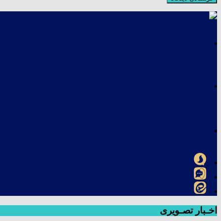
اخـبار تصـویری