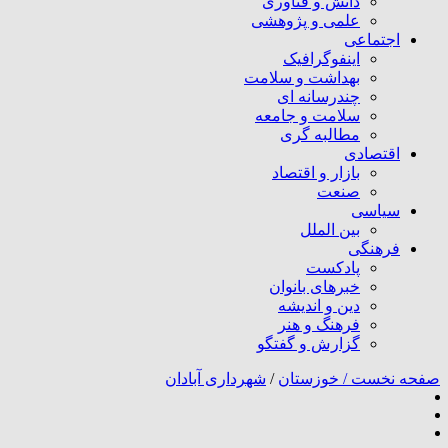
دانش و فناوری
علمی و پژوهشی
اجتماعی
اینفوگرافیک
بهداشت و سلامت
چندرسانه ای
سلامت و جامعه
مطالبه گری
اقتصادی
بازار و اقتصاد
صنعت
سیاسی
بین الملل
فرهنگی
پادکست
خبرهای بانوان
دین و اندیشه
فرهنگ و هنر
گزارش و گفتگو
صفحه نخست /
خوزستان
/
شهرداری آبادان