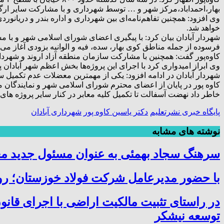
بهار،احمداباد،مرکز شهر و … توسط شهرداری و با مشارکت سایر ار
خواهد شد.
شهردار آبادان بیان کرد: با پیگیری اعضای شورای اسلامی شهر و ب
فرسوده از جمله مناطق کوی بهار، سده، فیه و الوانیه بزودی آغاز می‌
کاوه‌پور گفت: همچنین با مشارکت سازمان منطقه آزاد اروند و شهردا
وی ابراز امیدواری کرد با اجرای این پروژه‌ها بخش‌ اعظم شهر آباد
شهردار آبادان در ادامه افزود: یکی از مهمترین معضلات عدم تکمیل
کاوه ‌پور در پایان از اعضای محترم شورای اسلامی شهر و نمایندگا
خاطر داد نهضت آسفالت تا تکمیل کلیه معابر در کنار سایر پروژه ها
پایگاه خبری نشرتعلیم
دکتر یاسین کاوه پور
شهرداری آبادان
نوشته های مشابه
سرهنگ سجاد بهمئی به عنوان مسئول جدید م
با حضور مدیرعامل شرکت فولاد خوزستان؛ روس
در راستای تثبیت مالکیت اراضی با اجرای قانو
توسعه نیشکر