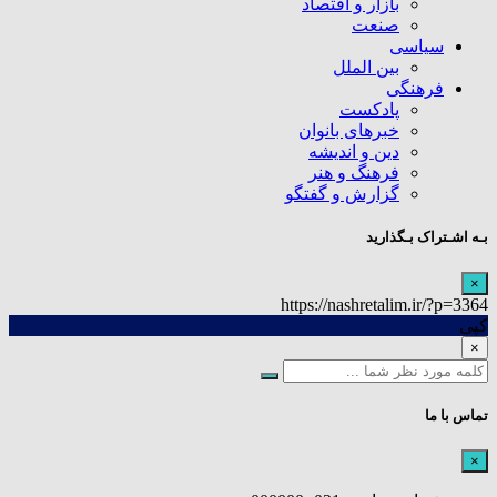
بازار و اقتصاد
صنعت
سیاسی
بین الملل
فرهنگی
پادکست
خبرهای بانوان
دین و اندیشه
فرهنگ و هنر
گزارش و گفتگو
بـه اشـتراک بـگذارید
×
https://nashretalim.ir/?p=3364
کپی
×
تماس با ما
×