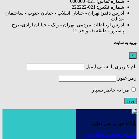
شماره تماس: 021- 000000
شماره فکس: 021-222222
آدرس دفتر: تهران - خیابان انقلاب - خیابان جنوب - ساختمان
عدالت
آدرس ارتباطات مردمی: تهران - ونک - خیابان آزادی- برج
پاستور - طبقه 6 - واحد 12
ورود به سایت
×
نام کاربری یا نشانی ایمیل
رمز عبور
مرا به خاطر بسپار
پایگاه خبری نشر تعلیم
طراحی سایت : آسان وب