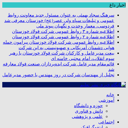
اخبار داغ
سرهنگ سجاد بهمئی به عنوان مسئول جدید معاونت روابط
عمومی و تبلیغات سپاه ولی عصر(عج) خوزستان معرفی شد
فردوسی، معمار وحدت و نگهبان پیوند ملی
اطلاعیه شماره ۳ روابط عمومی شرکت فولاد خوزستان
اطلاعیه شماره ۲ روابط عمومی شرکت فولاد خوزستان
اطلاعیه روابط عمومی شرکت فولاد خوزستان پیرامون حمله
هوایی دشمنان آمریکایی و صهیونیستی به این شرکت
بیعت مدیرعامل و کارکنان شرکت فولاد خوزستان با رهبر
سوم انقلاب، امام مجتبی خامنه ای
قائم‌مقام مدیرعامل شرکت ایده‌پردازان صنعت فولاد معارفه
شد
تجلیل از مهندسان شرکت در روز مهندس با حضور مدیرعامل
خانه
آموزشی
حوزه و دانشگاه
دانش و فناوری
علمی و پژوهشی
اجتماعی
اینفوگرافیک