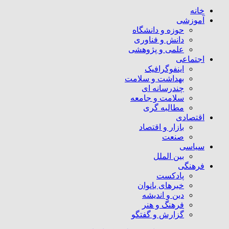
خانه
آموزشی
حوزه و دانشگاه
دانش و فناوری
علمی و پژوهشی
اجتماعی
اینفوگرافیک
بهداشت و سلامت
چندرسانه ای
سلامت و جامعه
مطالبه گری
اقتصادی
بازار و اقتصاد
صنعت
سیاسی
بین الملل
فرهنگی
پادکست
خبرهای بانوان
دین و اندیشه
فرهنگ و هنر
گزارش و گفتگو