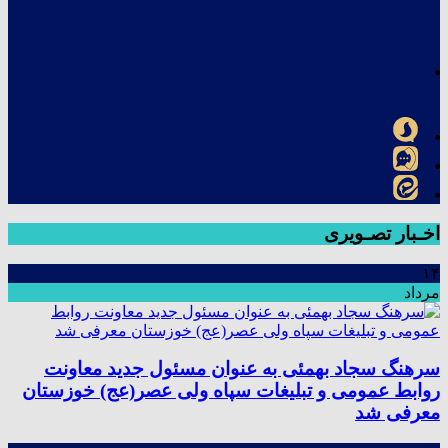
اخـبار تصـویری
۱۴
مرداد
سرهنگ سجاد بهمئی به عنوان مسئول جدید معاونت
روابط عمومی و تبلیغات سپاه ولی عصر(عج) خوزستان
معرفی شد