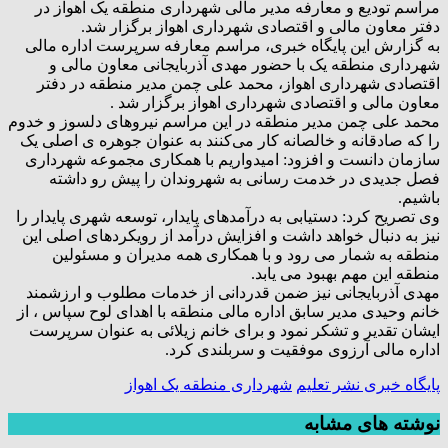
مراسم تودیع و معارفه مدیر مالی شهرداری منطقه یک اهواز در
دفتر معاون مالی و اقتصادی شهرداری اهواز برگزار شد.
به گزارش این پایگاه خبری، مراسم معارفه سرپرست اداره مالی
شهرداری منطقه یک با حضور مهدی آذربایجانی معاون مالی و
اقتصادی شهرداری اهواز، محمد علی چمن مدیر منطقه در دفتر
معاون مالی و اقتصادی شهرداری اهواز برگزار شد .
محمد علی چمن مدیر منطقه در این مراسم نیروهای دلسوز و خدوم
را که صادقانه و خالصانه کار می‌کنند به عنوان جوهره ی اصلی یک
سازمان دانست و افزود: امیدواریم با همکاری مجموعه شهرداری
فصل جدیدی در خدمت رسانی به شهروندان را پیش رو داشته
باشیم.
وی تصریح کرد: دستیابی به درآمدهای پایدار، توسعه شهری پایدار را
نیز به دنبال خواهد داشت و افزایش درآمد از رویکردهای اصلی این
منطقه به شمار می رود و با همکاری همه مدیران و مسئولین
منطقه این مهم بهبود می یابد.
مهدی آذربایجانی نیز ضمن قدردانی از خدمات مطلوب و ارزشمند
خانم وحیدی مدیر سابق اداره مالی منطقه با اهدای لوح سپاس ، از
ایشان تقدیر و تشکر نمود و برای خانم زیلائی به عنوان سرپرست
اداره مالی آرزوی موفقیت و سربلندی کرد.
پایگاه خبری نشر تعلیم
شهرداری منطقه یک اهواز
نوشته های مشابه