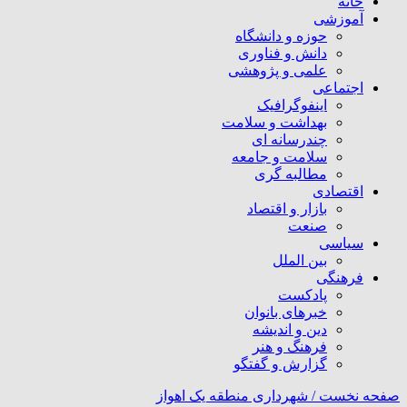
خانه
آموزشی
حوزه و دانشگاه
دانش و فناوری
علمی و پژوهشی
اجتماعی
اینفوگرافیک
بهداشت و سلامت
چندرسانه ای
سلامت و جامعه
مطالبه گری
اقتصادی
بازار و اقتصاد
صنعت
سیاسی
بین الملل
فرهنگی
پادکست
خبرهای بانوان
دین و اندیشه
فرهنگ و هنر
گزارش و گفتگو
صفحه نخست /
شهرداری منطقه یک اهواز