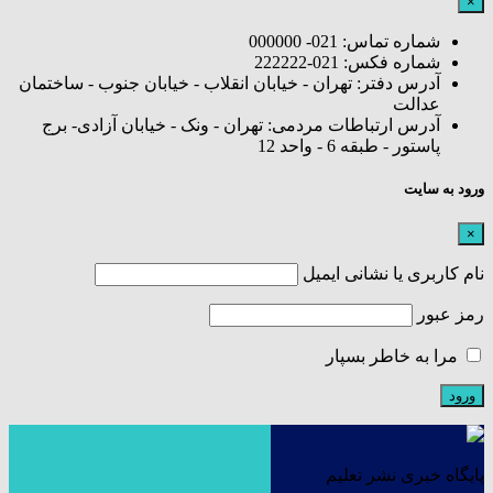
×
شماره تماس: 021- 000000
شماره فکس: 021-222222
آدرس دفتر: تهران - خیابان انقلاب - خیابان جنوب - ساختمان
عدالت
آدرس ارتباطات مردمی: تهران - ونک - خیابان آزادی- برج
پاستور - طبقه 6 - واحد 12
ورود به سایت
×
نام کاربری یا نشانی ایمیل
رمز عبور
مرا به خاطر بسپار
پایگاه خبری نشر تعلیم