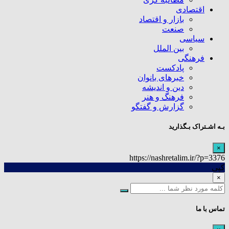
اقتصادی
بازار و اقتصاد
صنعت
سیاسی
بین الملل
فرهنگی
پادکست
خبرهای بانوان
دین و اندیشه
فرهنگ و هنر
گزارش و گفتگو
بـه اشـتراک بـگذارید
×
https://nashretalim.ir/?p=3376
کپی
×
تماس با ما