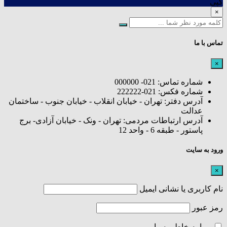
کپی
×
تماس با ما
×
شماره تماس: 021- 000000
شماره فکس: 021-222222
آدرس دفتر: تهران - خیابان انقلاب - خیابان جنوب - ساختمان
عدالت
آدرس ارتباطات مردمی: تهران - ونک - خیابان آزادی- برج
پاستور - طبقه 6 - واحد 12
ورود به سایت
×
نام کاربری یا نشانی ایمیل
رمز عبور
مرا به خاطر بسپار