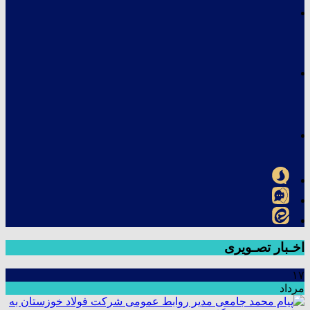
اخـبار تصـویری
۱۷
مرداد