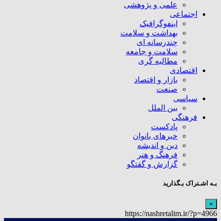
علمی و پژوهشی
اجتماعی
اینفوگرافیک
بهداشت و سلامت
چندرسانه ای
سلامت و جامعه
مطالبه گری
اقتصادی
بازار و اقتصاد
صنعت
سیاسی
بین الملل
فرهنگی
پادکست
خبرهای بانوان
دین و اندیشه
فرهنگ و هنر
گزارش و گفتگو
بـه اشـتراک بـگذارید
×
https://nashretalim.ir/?p=4966