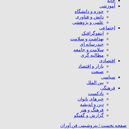
خانه
آموزشی
حوزه و دانشگاه
دانش و فناوری
علمی و پژوهشی
اجتماعی
اینفوگرافیک
بهداشت و سلامت
چندرسانه ای
سلامت و جامعه
مطالبه گری
اقتصادی
بازار و اقتصاد
صنعت
سیاسی
بین الملل
فرهنگی
پادکست
خبرهای بانوان
دین و اندیشه
فرهنگ و هنر
گزارش و گفتگو
صفحه نخست /
پتروشیمی فن آوران