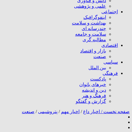
دانش و فناوری
علمی و پژوهشی
اجتماعی
اینفوگرافیک
بهداشت و سلامت
چندرسانه ای
سلامت و جامعه
مطالبه گری
اقتصادی
بازار و اقتصاد
صنعت
سیاسی
بین الملل
فرهنگی
پادکست
خبرهای بانوان
دین و اندیشه
فرهنگ و هنر
گزارش و گفتگو
صفحه نخست /
اخبار داغ
/
اخیار مهم
/
پتروشیمی
/
صنعت